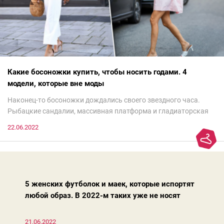
Какие босоножки купить, чтобы носить годами. 4
модели, которые вне моды
Наконец-то босоножки дождались своего звездного часа.
Рыбацкие сандалии, массивная платформа и гладиаторская
обувь сегодня — самый трендовый тренд.Но чтобы выглядеть
22.06.2022
модно, совсем не обязательно бежать за ними в магазин.
Достаточно лишь провести ревизию прошлогодних покупок.
Потому что есть модели, которые продолжают оставаться
актуальными из сезона в сезон. Рассказываем о 4 базовых
босоножках, модных вчера, сегодня и завтра.
5 женских футболок и маек, которые испортят
любой образ. В 2022-м таких уже не носят
21.06.2022