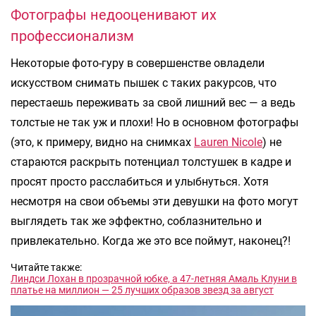
Фотографы недооценивают их
профессионализм
Некоторые фото-гуру в совершенстве овладели
искусством снимать пышек с таких ракурсов, что
перестаешь переживать за свой лишний вес — а ведь
толстые не так уж и плохи! Но в основном фотографы
(это, к примеру, видно на снимках
Lauren Nicole
) не
стараются раскрыть потенциал толстушек в кадре и
просят просто расслабиться и улыбнуться. Хотя
несмотря на свои объемы эти девушки на фото могут
выглядеть так же эффектно, соблазнительно и
привлекательно. Когда же это все поймут, наконец?!
Читайте также:
Линдси Лохан в прозрачной юбке, а 47-летняя Амаль Клуни в
платье на миллион — 25 лучших образов звезд за август