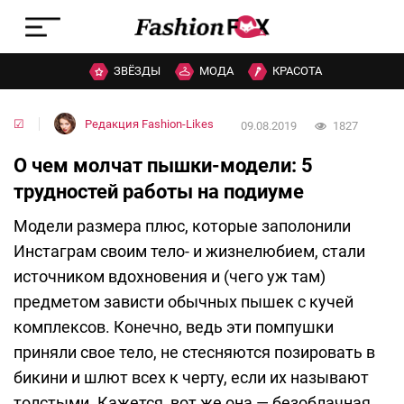
ЗВЁЗДЫ
МОДА
КРАСОТА
☑
Редакция Fashion-Likes
09.08.2019
1827
О чем молчат пышки-модели: 5
трудностей работы на подиуме
Модели размера плюс, которые заполонили
Инстаграм своим тело- и жизнелюбием, стали
источником вдохновения и (чего уж там)
предметом зависти обычных пышек с кучей
комплексов. Конечно, ведь эти помпушки
приняли свое тело, не стесняются позировать в
бикини и шлют всех к черту, если их называют
толстыми. Кажется, вот же она — безоблачная