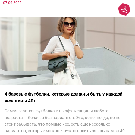
07.06.2022
сезоне лучше не надевать. Потому что они — гарант дурного
вкуса и стопроцентный антитренд.
4 базовые футболки, которые должны быть у каждой
женщины 40+
Самая главная футболка в шкафу женщины любого
возраста — белая, и без вариантов. Это, конечно, да, но не
стоит забывать, что помимо нее, есть еще несколько
вариантов, которые можно и нужно носить женщинам за 40.