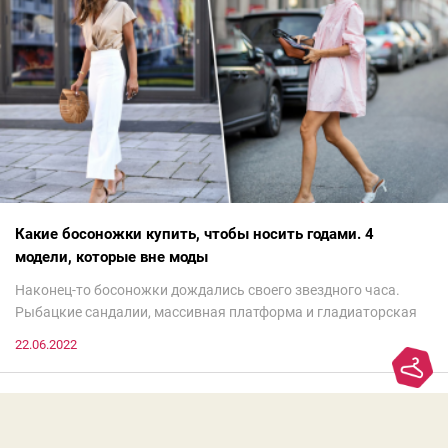
Какие босоножки купить, чтобы носить годами. 4
модели, которые вне моды
Наконец-то босоножки дождались своего звездного часа.
Рыбацкие сандалии, массивная платформа и гладиаторская
обувь сегодня — самый трендовый тренд.Но чтобы выглядеть
22.06.2022
модно, совсем не обязательно бежать за ними в магазин.
Достаточно лишь провести ревизию прошлогодних покупок.
Потому что есть модели, которые продолжают оставаться
актуальными из сезона в сезон. Рассказываем о 4 базовых
босоножках, модных вчера, сегодня и завтра.