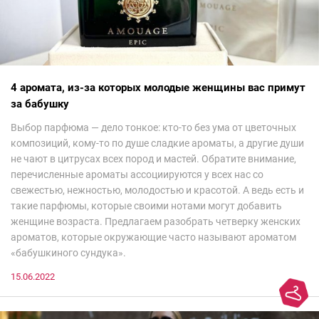
4 аромата, из-за которых молодые женщины вас примут
за бабушку
Выбор парфюма — дело тонкое: кто-то без ума от цветочных
композиций, кому-то по душе сладкие ароматы, а другие души
не чают в цитрусах всех пород и мастей. Обратите внимание,
перечисленные ароматы ассоциируются у всех нас со
свежестью, нежностью, молодостью и красотой. А ведь есть и
такие парфюмы, которые своими нотами могут добавить
женщине возраста. Предлагаем разобрать четверку женских
ароматов, которые окружающие часто называют ароматом
«бабушкиного сундука».
15.06.2022