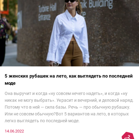
5 женских рубашек на лето, как выглядеть по последней
моде
Она выручит и когда «ну совсем нечего надеть», и когда «ну
никак не могу выбрать». Украсит и вечерний, и деловой наряд.
Потому что в ней — сила базы. Речь — про обычную рубашку.
Или не совсем обычную?Вот 5 вариантов на лето, в которых
легко выглядеть по последней моде.
14.06.2022