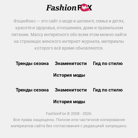
ФэшнФокс — это сайт о моде и шопинге, семье и детях,
красоте и здоровье, отношениях, доме и правильном
питании. Массу интересного обо всем этом можно найти
на страницах женского интернет-журнала, материалы
которого всё время обновляются.
Тренды сезона
Знаменитости
Гид по стилю
История моды
Тренды сезона
Знаменитости
Гид по стилю
История моды
FashionFox © 2008 - 2026.
Все права защищены. Полное или частичное копирование
материалов сайта без согласования с редакцией запрещено.