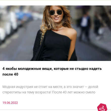
4 якобы молодежные вещи, которые не стыдно надеть
после 40
Модная индустрия не стоит на месте, а это значит — долой
стереотипы на тему возраста! После 40 лет можно смело
примерять тренды, от которых в восторге юные модницы. Разве
19.06.2022
что стоит более вдумчиво вписывать их в стильный,
современный образ. Мы внимательно изучили образы женщин