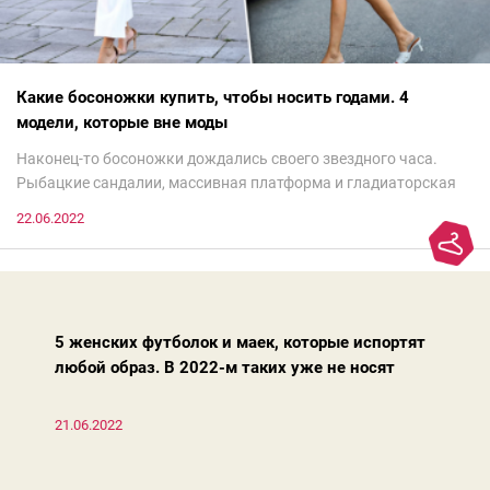
Какие босоножки купить, чтобы носить годами. 4
модели, которые вне моды
Наконец-то босоножки дождались своего звездного часа.
Рыбацкие сандалии, массивная платформа и гладиаторская
обувь сегодня — самый трендовый тренд.Но чтобы выглядеть
22.06.2022
модно, совсем не обязательно бежать за ними в магазин.
Достаточно лишь провести ревизию прошлогодних покупок.
Потому что есть модели, которые продолжают оставаться
актуальными из сезона в сезон. Рассказываем о 4 базовых
босоножках, модных вчера, сегодня и завтра.
5 женских футболок и маек, которые испортят
любой образ. В 2022-м таких уже не носят
21.06.2022