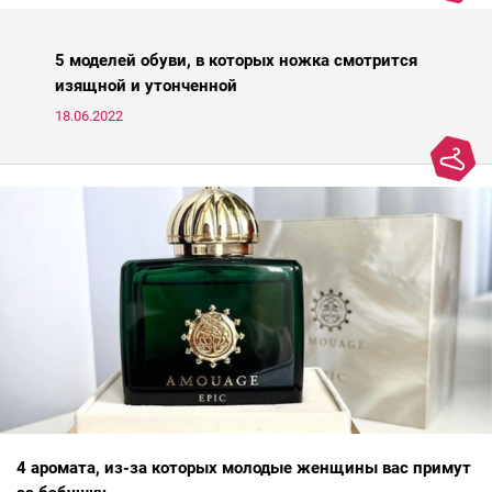
японок и кореянок играет немалую роль в предотвращении
старения кожи. Представляем подборку из пяти азиатских
средств для молодости от Ксении Вебер, косметолога-эстетиста
5 моделей обуви, в которых ножка смотрится
и «эксперта идеальной кожи Intercharm 2020».
изящной и утонченной
18.06.2022
4 аромата, из-за которых молодые женщины вас примут