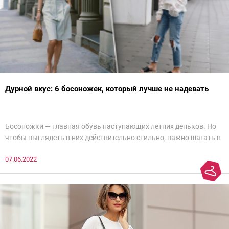
Дурной вкус: 6 босоножек, который лучше не надевать
Босоножки — главная обувь наступающих летних деньков. Но
чтобы выглядеть в них действительно стильно, важно шагать в
ногу со временем. Например, вот эти 6 пар в наступающем
07.06.2022
сезоне лучше не надевать. Потому что они — гарант дурного
вкуса и стопроцентный антитренд.