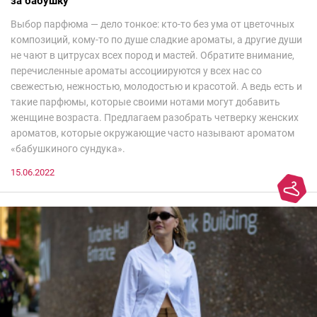
за бабушку
Выбор парфюма — дело тонкое: кто-то без ума от цветочных
композиций, кому-то по душе сладкие ароматы, а другие души
не чают в цитрусах всех пород и мастей. Обратите внимание,
перечисленные ароматы ассоциируются у всех нас со
свежестью, нежностью, молодостью и красотой. А ведь есть и
такие парфюмы, которые своими нотами могут добавить
женщине возраста. Предлагаем разобрать четверку женских
ароматов, которые окружающие часто называют ароматом
«бабушкиного сундука».
15.06.2022