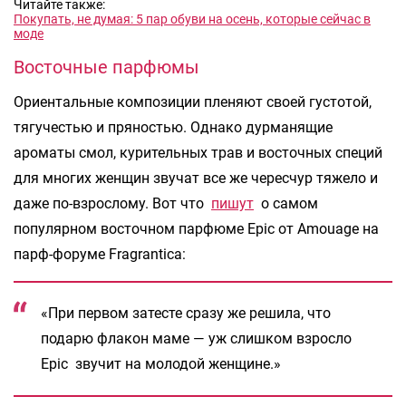
Читайте также:
Покупать, не думая: 5 пар обуви на осень, которые сейчас в
моде
Восточные парфюмы
Ориентальные композиции пленяют своей густотой,
тягучестью и пряностью. Однако дурманящие
ароматы смол, курительных трав и восточных специй
для многих женщин звучат все же чересчур тяжело и
даже по-взрослому. Вот что
пишут
о самом
популярном восточном парфюме Epic от Amouage на
парф-форуме Fragrantica:
«При первом затесте сразу же решила, что
подарю флакон маме — уж слишком взросло
Epic звучит на молодой женщине.»