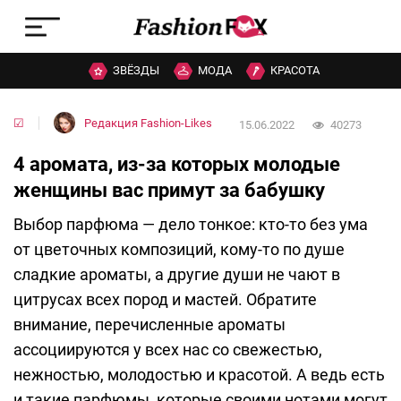
ЗВЁЗДЫ
МОДА
КРАСОТА
☑
Редакция Fashion-Likes
15.06.2022
40273
4 аромата, из-за которых молодые
женщины вас примут за бабушку
Выбор парфюма — дело тонкое: кто-то без ума
от цветочных композиций, кому-то по душе
сладкие ароматы, а другие души не чают в
цитрусах всех пород и мастей. Обратите
внимание, перечисленные ароматы
ассоциируются у всех нас со свежестью,
нежностью, молодостью и красотой. А ведь есть
и такие парфюмы, которые своими нотами могут