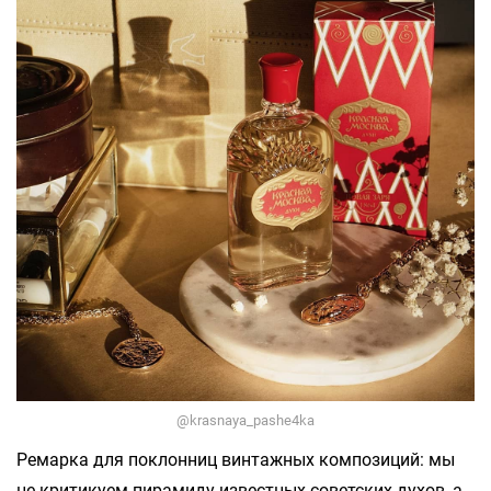
@krasnaya_pashe4ka
Ремарка для поклонниц винтажных композиций: мы
не критикуем пирамиду известных советских духов, а