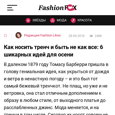
ЗВЁЗДЫ
МОДА
КРАСОТА
▢
Редакция Fashion-Likes
28.09.2018
2486
Как носить тренч и быть не как все: 6
шикарных идей для осени
В далеком 1879 году Томасу Барберри пришла в
голову гениальная идея, как укрыться от дождя
и ветра в ненастную погоду – и это был тот
самый бежевый тренчкот. Не плащ, но уже и не
ветровка, она стал отличным дополнением к
образу в любом стиле, от выходного платья до
расслабленных джинс. Мода меняется, и на
тренчи в том числе. Сегодня их носят совсем не