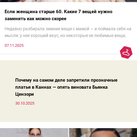
Если женщина старше 60. Какие 7 вещей нужно
заменить как можно скорее
Недавно разбирала зимние вещи с мамой — и поймала себя на
мысли: у нее хороший вкус, но некоторые ее любимые вещи,
которые она считает «классикой на века», на самом деле
07.11.2025
добавляют ей лет.И проблема не в том, что они вышли из
моды. Вовсе нет.Проблема в том, что сама мода сделала шаг
вперед, и изменились нюансы: посадка брюк стала выше, крой
жакета — свободнее, а фактура свитера — лаконичнее.
Почему на самом деле запретили прозначные
платья в Каннах — опять виновата Бьянка
Цензори
30.10.2025