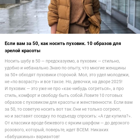
Если вам за 50, как носить пуховик. 10 образов для
зрелой красоты
Носить шубу в 50 — предсказуемо, а пуховик — стильно,
удобно и небанально.Знаю по опыту, что многие женщины
за 50+ обходят пуховики стороной. Мол, это удел молодежи,
не «по возрасту» и все такое. Но, девочки, на дворе 2025!
И пуховик — это уже не про «как-нибудь согреться», а про
стиль, комфорт и свободу быть собой.Ловите 10 готовых
образов с пуховиком для красоты и женственности. Если вам
за 50, то советую носить вот так.Они не только согреют,
но и заставят соседку по подъезду спросить: «А где купила?».
От классики вроде бежевого с ярким шарфом — до дерзкого
розового, который, поверьте, идет ВСЕМ. Никаких
«бабушкиных» вариантов!