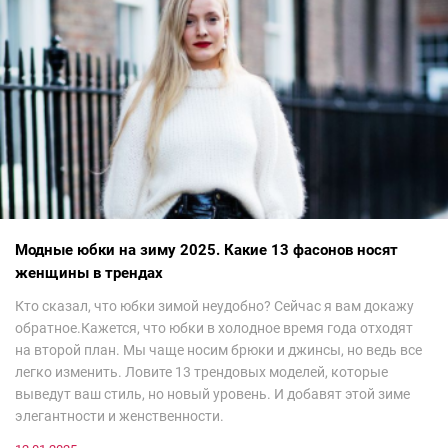
Модные юбки на зиму 2025. Какие 13 фасонов носят
женщины в трендах
Кто сказал, что юбки зимой неудобно? Сейчас я вам докажу
обратное.Кажется, что юбки в холодное время года отходят
на второй план. Мы чаще носим брюки и джинсы, но ведь все
легко изменить. Ловите 13 трендовых моделей, которые
выведут ваш стиль, но новый уровень. И добавят этой зиме
элегантности и женственности.