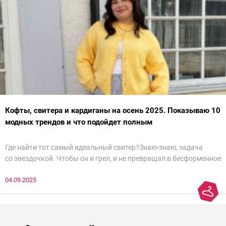
Кофты, свитера и кардиганы на осень 2025. Показываю 10
модных трендов и что подойдет полным
Где найти тот самый идеальный свитер?Знаю-знаю, задача
со звездочкой. Чтобы он и грел, и не превращал в бесформенное
нечто, и стройнил, и был в тренде… Голова кругом!Спокойно, без
04.09.2025
паники.