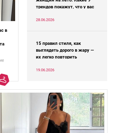
женщин на лето. Какие 9
трендов покажут, что у вас
есть стиль
28.06.2026
ас в
15 правил стиля, как
та
выглядеть дорого в жару —
их легко повторить
ие
19.06.2026