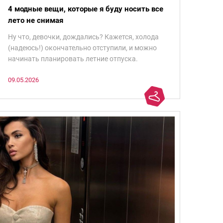
4 модные вещи, которые я буду носить все
лето не снимая
Ну что, девочки, дождались? Кажется, холода
(надеюсь!) окончательно отступили, и можно
начинать планировать летние отпуска.
09.05.2026