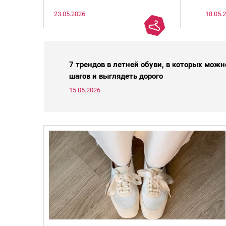
модниц четыре варианта, которые
раску
23.05.2026
18.05.
сейчас на пике. С вас лайк и
подписка!
7 трендов в летней обуви, в которых можн
шагов и выглядеть дорого
15.05.2026