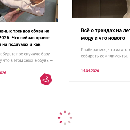
Всё о трендах на л
авных трендов обуви на
моду и что нового
2026. Что сейчас правит
 на подиумах и как
Разбираемся, что из этог
ь в жизни
забудьте про скучную базу,
собирать комплименты.
у что в этом сезоне обувь —
кое-что поинтереснее.
14.04.2026
2026