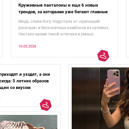
Кружевные панталоны и еще 6 новых
трендов, за которыми уже бегают главные
модницы
Мода, слава богу, подустала от «кричащей
роскоши» и бесконечных камбэков из нулевых.
Настало время тихой эстетики и умных,
точечных покупок.
10.05.2026
риходят и уходят, а они
сегда: 5 летних образов
щин со вкусом
6