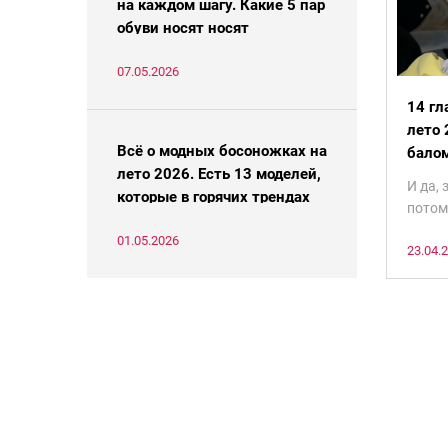
на каждом шагу. Какие 5 пар
обуви носят носят
француженки в 2026
07.05.2026
14 гл
лето 
Всё о модных босоножках на
балом
лето 2026. Есть 13 моделей,
носит
И да, 
которые в горячих трендах
потом
есть 
01.05.2026
23.04.