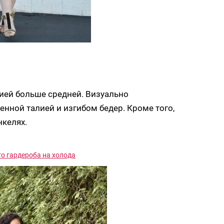
ией больше средней. Визуально
нной талией и изгибом бедер. Кроме того,
келях.
го гардероба на холода