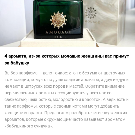
4 аромата, из-за которых молодые женщины вас примут
за бабушку
Выбор парфюма — дело тонкое: кто-то без ума от цветочных
композиций, кому-то по душе сладкие ароматы, а другие души
не чают в цитрусах всех пород и мастей. Обратите внимание,
перечисленные ароматы ассоциируются у всех нас со
свежестью, нежностью, молодостью и красотой. А ведь есть и
такие парфюмы, которые своими нотами могут добавить
женщине возраста. Предлагаем разобрать четверку женских
ароматов, которые окружающие часто называют ароматом
«бабушкиного сундука».