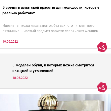
5 средств азиатской красоты для молодости, которые
реально работают
Идеальная кожа лица азиаток без единого пигментного
пятнышка — частый предмет зависти славянских женщин.
Действительно, восточным женщинам больше повезло с
19.06.2022
генетикой и в зрелом возрасте их легко можно спутать с
молодой девушкой. Но дело не только в ДНК — грамотный уход
японок и кореянок играет немалую роль в предотвращении
старения кожи. Представляем подборку из пяти азиатских
средств для молодости от Ксении Вебер, косметолога-эстетиста
5 моделей обуви, в которых ножка смотрится
и «эксперта идеальной кожи Intercharm 2020».
изящной и утонченной
18.06.2022