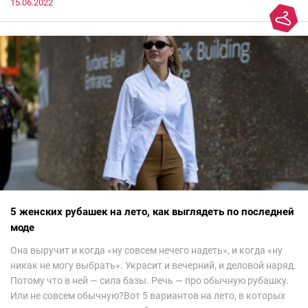
15.06.2022
5 женских рубашек на лето, как выглядеть по последней
моде
Она выручит и когда «ну совсем нечего надеть», и когда «ну
никак не могу выбрать». Украсит и вечерний, и деловой наряд.
Потому что в ней — сила базы. Речь — про обычную рубашку.
Или не совсем обычную?Вот 5 вариантов на лето, в которых