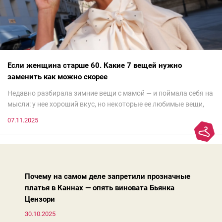
Если женщина старше 60. Какие 7 вещей нужно
заменить как можно скорее
Недавно разбирала зимние вещи с мамой — и поймала себя на
мысли: у нее хороший вкус, но некоторые ее любимые вещи,
которые она считает «классикой на века», на самом деле
07.11.2025
добавляют ей лет.И проблема не в том, что они вышли из
моды. Вовсе нет.Проблема в том, что сама мода сделала шаг
вперед, и изменились нюансы: посадка брюк стала выше, крой
жакета — свободнее, а фактура свитера — лаконичнее.
Почему на самом деле запретили прозначные
платья в Каннах — опять виновата Бьянка
Цензори
30.10.2025