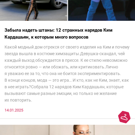
Забыла надеть штаны: 12 странных нарядов Ким
Кардашьян, к которым много вопросов
Какой модный дом отрекся от своего изделия на Ким и почему
звезда вышла в костюме химзащиты.Девушка-скандал, чей
каждый выход обсуждается в прессе. К ее стилю невозможно
относится ровно — или обожать, или критиковать.Лично
я уважаю ее за то, что она не боится экспериментировать.
В конце концов, мода — это игра… И кто, как не Ким, знает, как
в нее играть?Собрала 12 нарядов Ким Кардашьян, которые
вызывают самые разные эмоции, но только не желание
их повторить.
14.01.2025