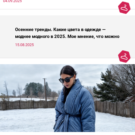
04.09.2025
паники.
Осенние тренды. Какие цвета в одежде —
моднее модного в 2025. Мое мнение, что можно
носить, а что нет
15.08.2025