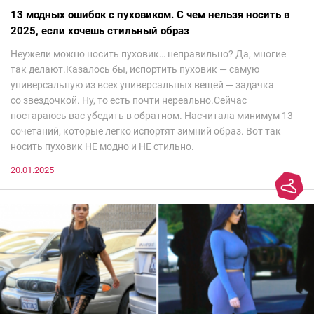
13 модных ошибок с пуховиком. С чем нельзя носить в
2025, если хочешь стильный образ
Неужели можно носить пуховик… неправильно? Да, многие
так делают.Казалось бы, испортить пуховик — самую
универсальную из всех универсальных вещей — задачка
со звездочкой. Ну, то есть почти нереально.Сейчас
постараюсь вас убедить в обратном. Насчитала минимум 13
сочетаний, которые легко испортят зимний образ. Вот так
носить пуховик НЕ модно и НЕ стильно.
20.01.2025