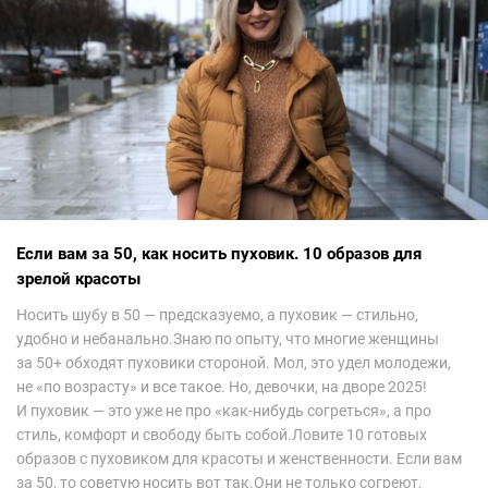
сегодня сложно увидеть на других известных неделях
мод.Самое интересное сейчас покажу ?
Если вам за 50, как носить пуховик. 10 образов для
зрелой красоты
Носить шубу в 50 — предсказуемо, а пуховик — стильно,
удобно и небанально.Знаю по опыту, что многие женщины
за 50+ обходят пуховики стороной. Мол, это удел молодежи,
не «по возрасту» и все такое. Но, девочки, на дворе 2025!
И пуховик — это уже не про «как-нибудь согреться», а про
стиль, комфорт и свободу быть собой.Ловите 10 готовых
образов с пуховиком для красоты и женственности. Если вам
за 50, то советую носить вот так.Они не только согреют,