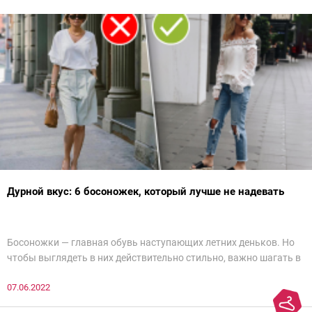
Дурной вкус: 6 босоножек, который лучше не надевать
Босоножки — главная обувь наступающих летних деньков. Но
чтобы выглядеть в них действительно стильно, важно шагать в
ногу со временем. Например, вот эти 6 пар в наступающем
07.06.2022
сезоне лучше не надевать. Потому что они — гарант дурного
вкуса и стопроцентный антитренд.