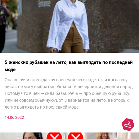
5 женских рубашек на лето, как выглядеть по последней
моде
Она выручит и когда «ну совсем нечего надеть», и когда «ну
никак не могу выбрать». Украсит и вечерний, и деловой наряд.
Потому что в ней — сила базы. Речь — про обычную рубашку.
Или не совсем обычную?Вот 5 вариантов на лето, в которых
легко выглядеть по последней моде.
14.06.2022