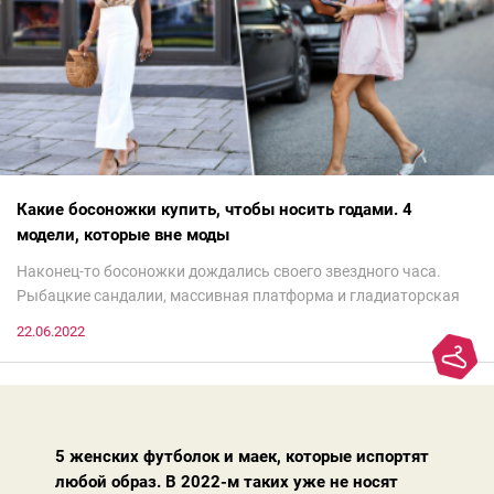
Какие босоножки купить, чтобы носить годами. 4
модели, которые вне моды
Наконец-то босоножки дождались своего звездного часа.
Рыбацкие сандалии, массивная платформа и гладиаторская
обувь сегодня — самый трендовый тренд.Но чтобы выглядеть
22.06.2022
модно, совсем не обязательно бежать за ними в магазин.
Достаточно лишь провести ревизию прошлогодних покупок.
Потому что есть модели, которые продолжают оставаться
актуальными из сезона в сезон. Рассказываем о 4 базовых
босоножках, модных вчера, сегодня и завтра.
5 женских футболок и маек, которые испортят
любой образ. В 2022-м таких уже не носят