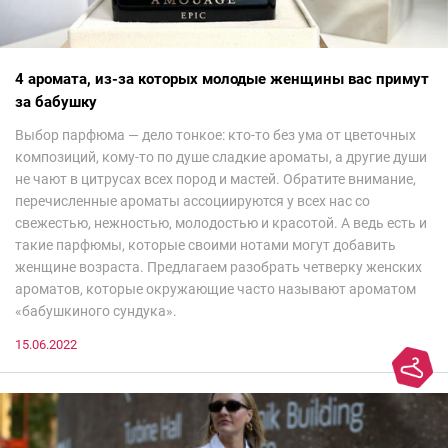
4 аромата, из-за которых молодые женщины вас примут
за бабушку
Выбор парфюма — дело тонкое: кто-то без ума от цветочных
композиций, кому-то по душе сладкие ароматы, а другие души
не чают в цитрусах всех пород и мастей. Обратите внимание,
перечисленные ароматы ассоциируются у всех нас со
свежестью, нежностью, молодостью и красотой. А ведь есть и
такие парфюмы, которые своими нотами могут добавить
женщине возраста. Предлагаем разобрать четверку женских
ароматов, которые окружающие часто называют ароматом
«бабушкиного сундука».
15.06.2022