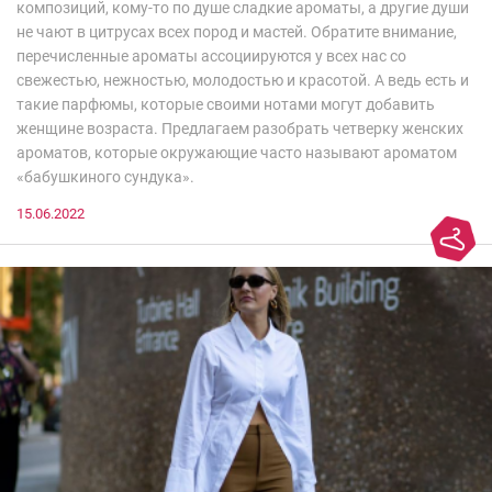
композиций, кому-то по душе сладкие ароматы, а другие души
не чают в цитрусах всех пород и мастей. Обратите внимание,
перечисленные ароматы ассоциируются у всех нас со
свежестью, нежностью, молодостью и красотой. А ведь есть и
такие парфюмы, которые своими нотами могут добавить
женщине возраста. Предлагаем разобрать четверку женских
ароматов, которые окружающие часто называют ароматом
«бабушкиного сундука».
15.06.2022