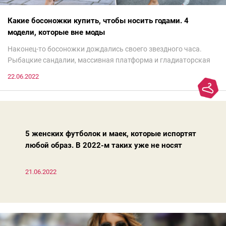
Какие босоножки купить, чтобы носить годами. 4
модели, которые вне моды
Наконец-то босоножки дождались своего звездного часа.
Рыбацкие сандалии, массивная платформа и гладиаторская
обувь сегодня — самый трендовый тренд.Но чтобы выглядеть
22.06.2022
модно, совсем не обязательно бежать за ними в магазин.
Достаточно лишь провести ревизию прошлогодних покупок.
Потому что есть модели, которые продолжают оставаться
актуальными из сезона в сезон. Рассказываем о 4 базовых
босоножках, модных вчера, сегодня и завтра.
5 женских футболок и маек, которые испортят
любой образ. В 2022-м таких уже не носят
21.06.2022