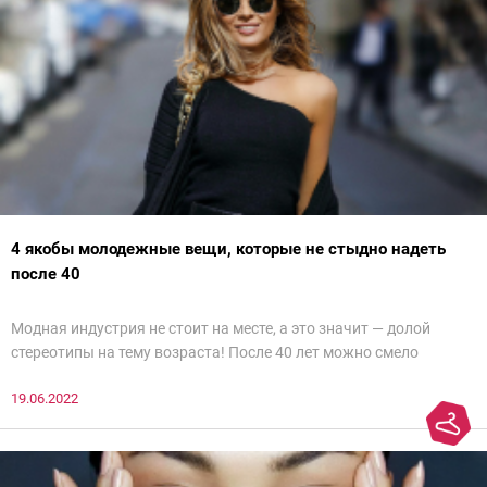
4 якобы молодежные вещи, которые не стыдно надеть
после 40
Модная индустрия не стоит на месте, а это значит — долой
стереотипы на тему возраста! После 40 лет можно смело
примерять тренды, от которых в восторге юные модницы. Разве
19.06.2022
что стоит более вдумчиво вписывать их в стильный,
современный образ. Мы внимательно изучили образы женщин
с чувством стиля и готовы рассказать о 4 якобы молодежных
вещах, которые запросто может надеть дама после 40.