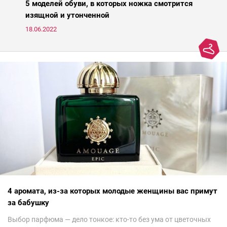
средств для молодости от Ксении Вебер, косметолога-эстетиста
5 моделей обуви, в которых ножка смотрится
и «эксперта идеальной кожи Intercharm 2020».
изящной и утонченной
18.06.2022
4 аромата, из-за которых молодые женщины вас примут
за бабушку
Выбор парфюма — дело тонкое: кто-то без ума от цветочных