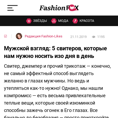
ЗВЁЗДЫ
МОДА
КРАСОТА
☑
Редакция Fashion-Likes
21.11.2019
1195
Мужской взгляд: 5 свитеров, которые
нам нужно носить изо дня в день
Свитер, джемпер и прочий трикотаж — конечно,
не самый эффектный способ выглядеть
желанно в глазах мужчины. Но ведь и
утепляться как-то нужно! Однако, мы нашли
компромисс — есть весьма привлекательные
теплые вещи, которые своей изюминкой
способны зажечь огонек в Его глазах. Все
банально до безобразия — просто приоткройте