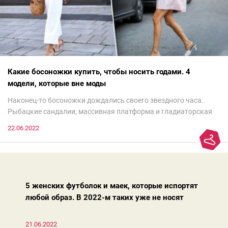
Какие босоножки купить, чтобы носить годами. 4
модели, которые вне моды
Наконец-то босоножки дождались своего звездного часа.
Рыбацкие сандалии, массивная платформа и гладиаторская
обувь сегодня — самый трендовый тренд.Но чтобы выглядеть
22.06.2022
модно, совсем не обязательно бежать за ними в магазин.
Достаточно лишь провести ревизию прошлогодних покупок.
Потому что есть модели, которые продолжают оставаться
актуальными из сезона в сезон. Рассказываем о 4 базовых
босоножках, модных вчера, сегодня и завтра.
5 женских футболок и маек, которые испортят
любой образ. В 2022-м таких уже не носят
21.06.2022