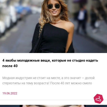
4 якобы молодежные вещи, которые не стыдно надеть
после 40
Модная индустрия не стоит на месте, а это значит — долой
стереотипы на тему возраста! После 40 лет можно смело
примерять тренды, от которых в восторге юные модницы. Разве
19.06.2022
что стоит более вдумчиво вписывать их в стильный,
современный образ. Мы внимательно изучили образы женщин
с чувством стиля и готовы рассказать о 4 якобы молодежных