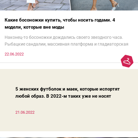
Какие босоножки купить, чтобы носить годами. 4
модели, которые вне моды
Наконец-то босоножки дождались своего звездного часа.
Рыбацкие сандалии, массивная платформа и гладиаторская
обувь сегодня — самый трендовый тренд.Но чтобы выглядеть
22.06.2022
модно, совсем не обязательно бежать за ними в магазин.
Достаточно лишь провести ревизию прошлогодних покупок.
Потому что есть модели, которые продолжают оставаться
актуальными из сезона в сезон. Рассказываем о 4 базовых
босоножках, модных вчера, сегодня и завтра.
5 женских футболок и маек, которые испортят
любой образ. В 2022-м таких уже не носят
21.06.2022