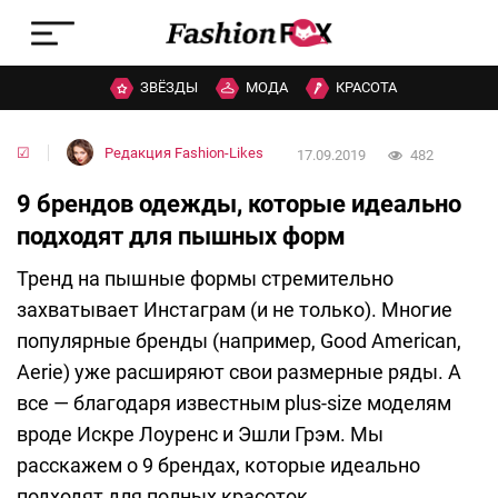
ЗВЁЗДЫ
МОДА
КРАСОТА
☑
Редакция Fashion-Likes
17.09.2019
482
9 брендов одежды, которые идеально
подходят для пышных форм
Тренд на пышные формы стремительно
захватывает Инстаграм (и не только). Многие
популярные бренды (например, Good American,
Aerie) уже расширяют свои размерные ряды. А
все — благодаря известным plus-size моделям
вроде Искре Лоуренс и Эшли Грэм. Мы
расскажем о 9 брендах, которые идеально
подходят для полных красоток.