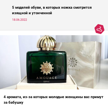
старения кожи. Представляем подборку из пяти азиатских
средств для молодости от Ксении Вебер, косметолога-эстетиста
5 моделей обуви, в которых ножка смотрится
и «эксперта идеальной кожи Intercharm 2020».
изящной и утонченной
18.06.2022
4 аромата, из-за которых молодые женщины вас примут
за бабушку