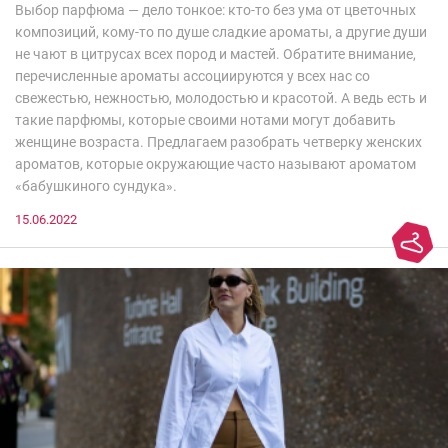
Выбор парфюма — дело тонкое: кто-то без ума от цветочных
композиций, кому-то по душе сладкие ароматы, а другие души
не чают в цитрусах всех пород и мастей. Обратите внимание,
перечисленные ароматы ассоциируются у всех нас со
свежестью, нежностью, молодостью и красотой. А ведь есть и
такие парфюмы, которые своими нотами могут добавить
женщине возраста. Предлагаем разобрать четверку женских
ароматов, которые окружающие часто называют ароматом
«бабушкиного сундука».
15.06.2022