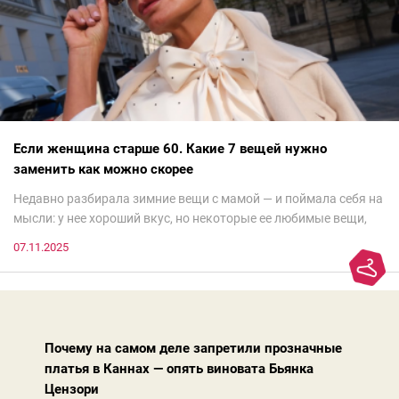
Если женщина старше 60. Какие 7 вещей нужно
заменить как можно скорее
Недавно разбирала зимние вещи с мамой — и поймала себя на
мысли: у нее хороший вкус, но некоторые ее любимые вещи,
которые она считает «классикой на века», на самом деле
07.11.2025
добавляют ей лет.И проблема не в том, что они вышли из
моды. Вовсе нет.Проблема в том, что сама мода сделала шаг
вперед, и изменились нюансы: посадка брюк стала выше, крой
жакета — свободнее, а фактура свитера — лаконичнее.
Почему на самом деле запретили прозначные
платья в Каннах — опять виновата Бьянка
Цензори