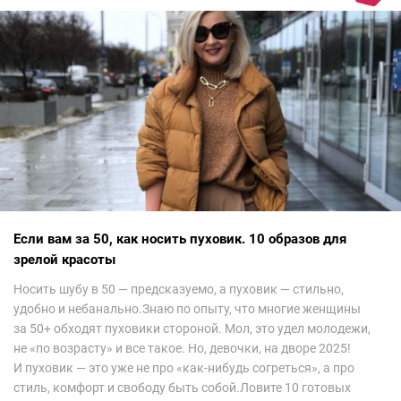
невероятно красиво.Все стереотипы, какие были у меня насчет
арабских дизайнеров, рассеялись как дым. А столько красоты
сегодня сложно увидеть на других известных неделях
мод.Самое интересное сейчас покажу ?
Если вам за 50, как носить пуховик. 10 образов для
зрелой красоты
Носить шубу в 50 — предсказуемо, а пуховик — стильно,
удобно и небанально.Знаю по опыту, что многие женщины
за 50+ обходят пуховики стороной. Мол, это удел молодежи,
не «по возрасту» и все такое. Но, девочки, на дворе 2025!
И пуховик — это уже не про «как-нибудь согреться», а про
стиль, комфорт и свободу быть собой.Ловите 10 готовых