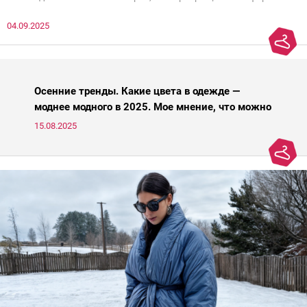
нечто, и стройнил, и был в тренде… Голова кругом!Спокойно, без
04.09.2025
паники.
Осенние тренды. Какие цвета в одежде —
моднее модного в 2025. Мое мнение, что можно
носить, а что нет
15.08.2025