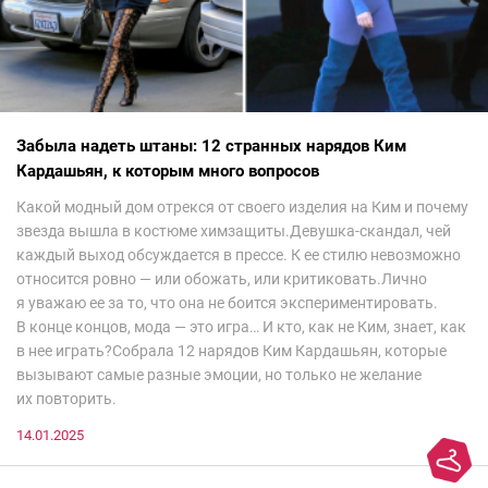
Забыла надеть штаны: 12 странных нарядов Ким
Кардашьян, к которым много вопросов
Какой модный дом отрекся от своего изделия на Ким и почему
звезда вышла в костюме химзащиты.Девушка-скандал, чей
каждый выход обсуждается в прессе. К ее стилю невозможно
относится ровно — или обожать, или критиковать.Лично
я уважаю ее за то, что она не боится экспериментировать.
В конце концов, мода — это игра… И кто, как не Ким, знает, как
в нее играть?Собрала 12 нарядов Ким Кардашьян, которые
вызывают самые разные эмоции, но только не желание
их повторить.
14.01.2025