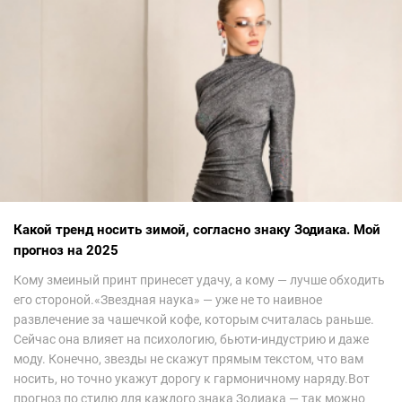
Какой тренд носить зимой, согласно знаку Зодиака. Мой
прогноз на 2025
Кому змеиный принт принесет удачу, а кому — лучше обходить
его стороной.«Звездная наука» — уже не то наивное
развлечение за чашечкой кофе, которым считалась раньше.
Сейчас она влияет на психологию, бьюти-индустрию и даже
моду. Конечно, звезды не скажут прямым текстом, что вам
носить, но точно укажут дорогу к гармоничному наряду.Вот
прогноз по стилю для каждого знака Зодиака — так можно