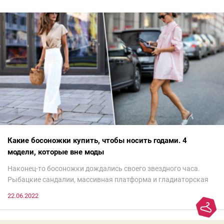
Какие босоножки купить, чтобы носить годами. 4
модели, которые вне моды
Наконец-то босоножки дождались своего звездного часа.
Рыбацкие сандалии, массивная платформа и гладиаторская
обувь сегодня — самый трендовый тренд.Но чтобы выглядеть
22.06.2022
модно, совсем не обязательно бежать за ними в магазин.
Достаточно лишь провести ревизию прошлогодних покупок.
Потому что есть модели, которые продолжают оставаться