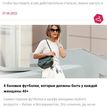
чтобы выглядеть в них действительно стильно, важно шагать в
ногу со временем. Например, вот эти 6 пар в наступающем
07.06.2022
сезоне лучше не надевать. Потому что они — гарант дурного
вкуса и стопроцентный антитренд.
4 базовые футболки, которые должны быть у каждой
женщины 40+
Самая главная футболка в шкафу женщины любого
возраста — белая, и без вариантов. Это, конечно, да, но не