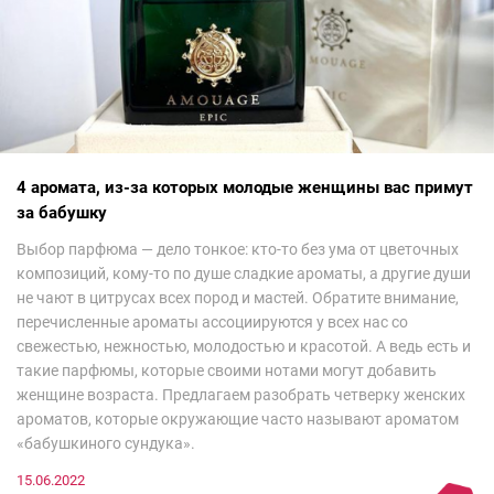
4 аромата, из-за которых молодые женщины вас примут
за бабушку
Выбор парфюма — дело тонкое: кто-то без ума от цветочных
композиций, кому-то по душе сладкие ароматы, а другие души
не чают в цитрусах всех пород и мастей. Обратите внимание,
перечисленные ароматы ассоциируются у всех нас со
свежестью, нежностью, молодостью и красотой. А ведь есть и
такие парфюмы, которые своими нотами могут добавить
женщине возраста. Предлагаем разобрать четверку женских
ароматов, которые окружающие часто называют ароматом
«бабушкиного сундука».
15.06.2022