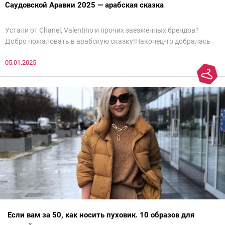
Саудовской Аравии 2025 — арабская сказка
Устали от Chanel, Valentino и прочих заезженных брендов?
Добро пожаловать в арабскую сказку!Наконец-то добралась
до просмотра недели моды в Саудовской Аравии. Рассмотрела
05.01.2025
все и осталась под глубоким впечатлением. Национальный
колорит Ближнего Востока на современный манер — это
невероятно красиво.Все стереотипы, какие были у меня насчет
арабских дизайнеров, рассеялись как дым. А столько красоты
сегодня сложно увидеть на других известных неделях
мод.Самое интересное сейчас покажу ?
Если вам за 50, как носить пуховик. 10 образов для