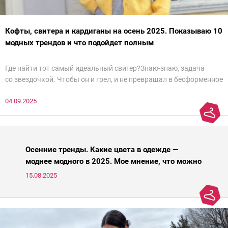
Кофты, свитера и кардиганы на осень 2025. Показываю 10
модных трендов и что подойдет полным
Где найти тот самый идеальный свитер?Знаю-знаю, задача
со звездочкой. Чтобы он и грел, и не превращал в бесформенное
нечто, и стройнил, и был в тренде… Голова кругом!Спокойно, без
04.09.2025
паники.
Осенние тренды. Какие цвета в одежде —
моднее модного в 2025. Мое мнение, что можно
носить, а что нет
15.08.2025