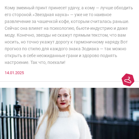
Кому змеиный принт принесет удачу, а кому — лучше обходить
его стороной.«Звездная наука» — уже не то наивное
развлечение за чашечкой кофе, которым считалась раньше.
Сейчас она влияет на психологию, бьюти-индустрию и даже
моду. Конечно, звезды не скажут прямым текстом, что вам
носить, но точно укажут дорогу к гармоничному наряду.Вот
прогноз по стилю для каждого знака Зодиака — так можно
открыть в себе неожиданные грани и здорово поднять
настроение. Так что, поехали!
14.01.2025