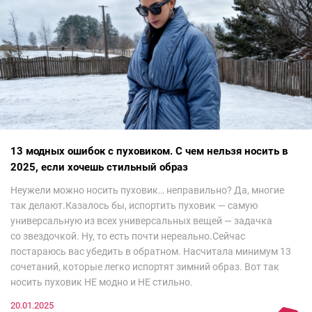
13 модных ошибок с пуховиком. С чем нельзя носить в
2025, если хочешь стильный образ
Неужели можно носить пуховик… неправильно? Да, многие
так делают.Казалось бы, испортить пуховик — самую
универсальную из всех универсальных вещей — задачка
со звездочкой. Ну, то есть почти нереально.Сейчас
постараюсь вас убедить в обратном. Насчитала минимум 13
сочетаний, которые легко испортят зимний образ. Вот так
носить пуховик НЕ модно и НЕ стильно.
20.01.2025