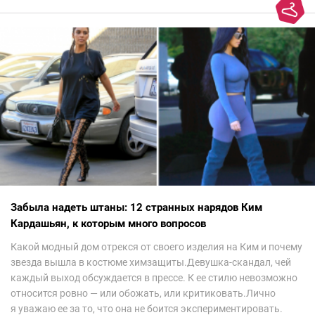
Забыла надеть штаны: 12 странных нарядов Ким
Кардашьян, к которым много вопросов
Какой модный дом отрекся от своего изделия на Ким и почему
звезда вышла в костюме химзащиты.Девушка-скандал, чей
каждый выход обсуждается в прессе. К ее стилю невозможно
относится ровно — или обожать, или критиковать.Лично
я уважаю ее за то, что она не боится экспериментировать.