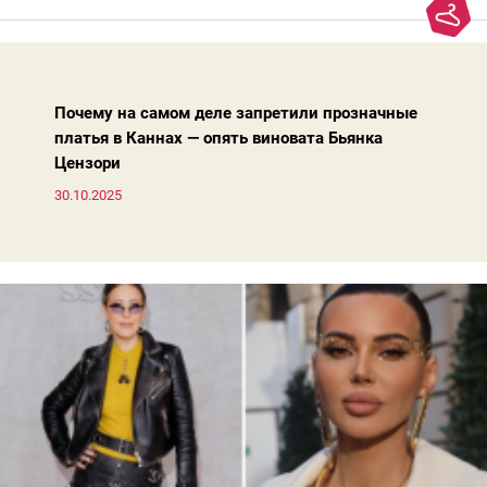
добавляют ей лет.И проблема не в том, что они вышли из
моды. Вовсе нет.Проблема в том, что сама мода сделала шаг
вперед, и изменились нюансы: посадка брюк стала выше, крой
жакета — свободнее, а фактура свитера — лаконичнее.
Почему на самом деле запретили прозначные
платья в Каннах — опять виновата Бьянка
Цензори
30.10.2025