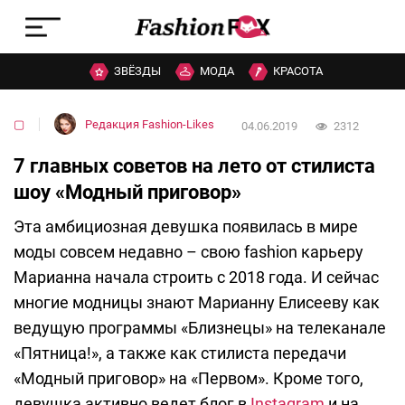
ЗВЁЗДЫ
МОДА
КРАСОТА
▢
Редакция Fashion-Likes
04.06.2019
2312
7 главных советов на лето от стилиста
шоу «Модный приговор»
Эта амбициозная девушка появилась в мире
моды совсем недавно – свою fashion карьеру
Марианна начала строить с 2018 года. И сейчас
многие модницы знают Марианну Елисееву как
ведущую программы «Близнецы» на телеканале
«Пятница!», а также как стилиста передачи
«Модный приговор» на «Первом». Кроме того,
девушка активно ведет блог в
Instagram
и на