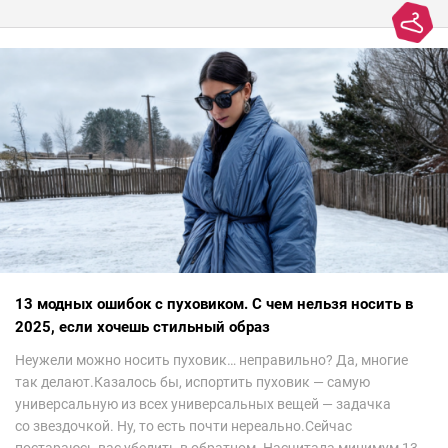
13 модных ошибок с пуховиком. С чем нельзя носить в
2025, если хочешь стильный образ
Неужели можно носить пуховик… неправильно? Да, многие
так делают.Казалось бы, испортить пуховик — самую
универсальную из всех универсальных вещей — задачка
со звездочкой. Ну, то есть почти нереально.Сейчас
постараюсь вас убедить в обратном. Насчитала минимум 13