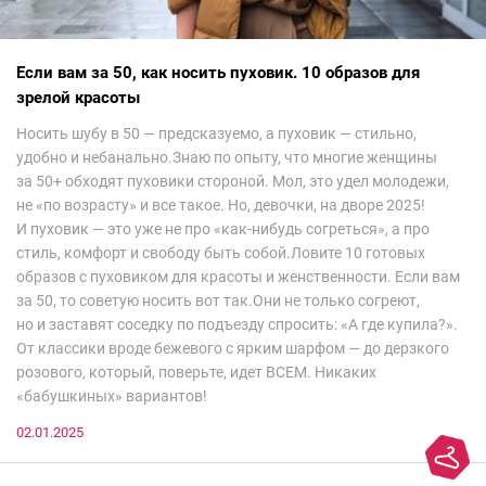
Если вам за 50, как носить пуховик. 10 образов для
зрелой красоты
Носить шубу в 50 — предсказуемо, а пуховик — стильно,
удобно и небанально.Знаю по опыту, что многие женщины
за 50+ обходят пуховики стороной. Мол, это удел молодежи,
не «по возрасту» и все такое. Но, девочки, на дворе 2025!
И пуховик — это уже не про «как-нибудь согреться», а про
стиль, комфорт и свободу быть собой.Ловите 10 готовых
образов с пуховиком для красоты и женственности. Если вам
за 50, то советую носить вот так.Они не только согреют,
но и заставят соседку по подъезду спросить: «А где купила?».
От классики вроде бежевого с ярким шарфом — до дерзкого
розового, который, поверьте, идет ВСЕМ. Никаких
«бабушкиных» вариантов!
02.01.2025