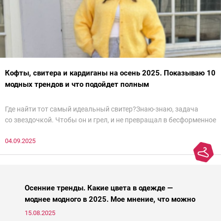
Кофты, свитера и кардиганы на осень 2025. Показываю 10
модных трендов и что подойдет полным
Где найти тот самый идеальный свитер?Знаю-знаю, задача
со звездочкой. Чтобы он и грел, и не превращал в бесформенное
нечто, и стройнил, и был в тренде… Голова кругом!Спокойно, без
04.09.2025
паники.
Осенние тренды. Какие цвета в одежде —
моднее модного в 2025. Мое мнение, что можно
носить, а что нет
15.08.2025