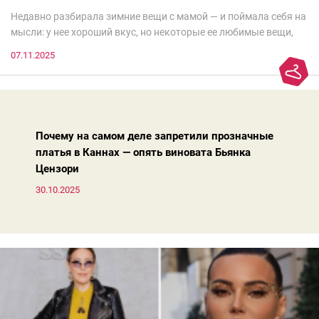
Недавно разбирала зимние вещи с мамой — и поймала себя на
мысли: у нее хороший вкус, но некоторые ее любимые вещи,
которые она считает «классикой на века», на самом деле
07.11.2025
добавляют ей лет.И проблема не в том, что они вышли из
моды. Вовсе нет.Проблема в том, что сама мода сделала шаг
вперед, и изменились нюансы: посадка брюк стала выше, крой
жакета — свободнее, а фактура свитера — лаконичнее.
Почему на самом деле запретили прозначные
платья в Каннах — опять виновата Бьянка
Цензори
30.10.2025