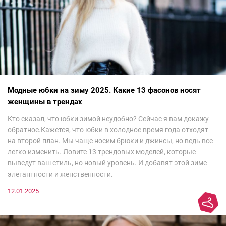
Модные юбки на зиму 2025. Какие 13 фасонов носят
женщины в трендах
Кто сказал, что юбки зимой неудобно? Сейчас я вам докажу
обратное.Кажется, что юбки в холодное время года отходят
на второй план. Мы чаще носим брюки и джинсы, но ведь все
легко изменить. Ловите 13 трендовых моделей, которые
выведут ваш стиль, но новый уровень. И добавят этой зиме
элегантности и женственности.
12.01.2025