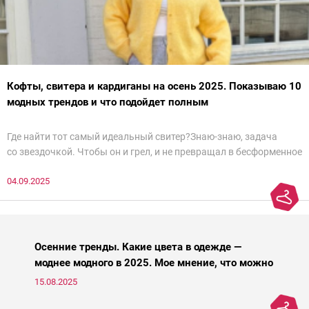
Кофты, свитера и кардиганы на осень 2025. Показываю 10
модных трендов и что подойдет полным
Где найти тот самый идеальный свитер?Знаю-знаю, задача
со звездочкой. Чтобы он и грел, и не превращал в бесформенное
нечто, и стройнил, и был в тренде… Голова кругом!Спокойно, без
04.09.2025
паники.
Осенние тренды. Какие цвета в одежде —
моднее модного в 2025. Мое мнение, что можно
носить, а что нет
15.08.2025