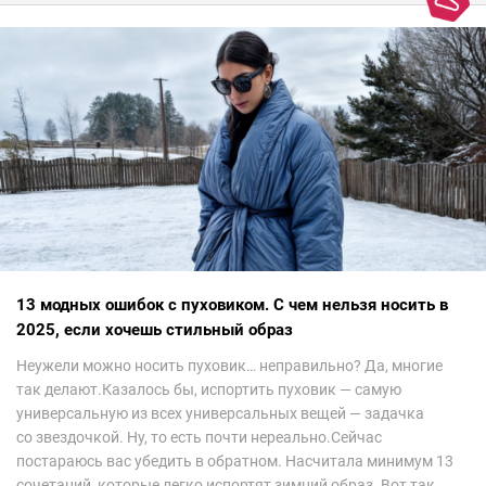
13 модных ошибок с пуховиком. С чем нельзя носить в
2025, если хочешь стильный образ
Неужели можно носить пуховик… неправильно? Да, многие
так делают.Казалось бы, испортить пуховик — самую
универсальную из всех универсальных вещей — задачка
со звездочкой. Ну, то есть почти нереально.Сейчас
постараюсь вас убедить в обратном. Насчитала минимум 13
сочетаний, которые легко испортят зимний образ. Вот так