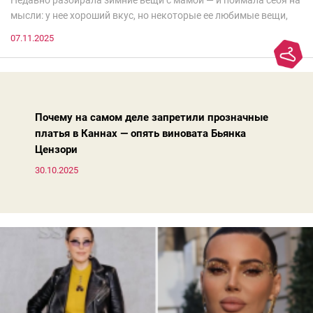
Недавно разбирала зимние вещи с мамой — и поймала себя на
мысли: у нее хороший вкус, но некоторые ее любимые вещи,
которые она считает «классикой на века», на самом деле
07.11.2025
добавляют ей лет.И проблема не в том, что они вышли из
моды. Вовсе нет.Проблема в том, что сама мода сделала шаг
вперед, и изменились нюансы: посадка брюк стала выше, крой
жакета — свободнее, а фактура свитера — лаконичнее.
Почему на самом деле запретили прозначные
платья в Каннах — опять виновата Бьянка
Цензори
30.10.2025