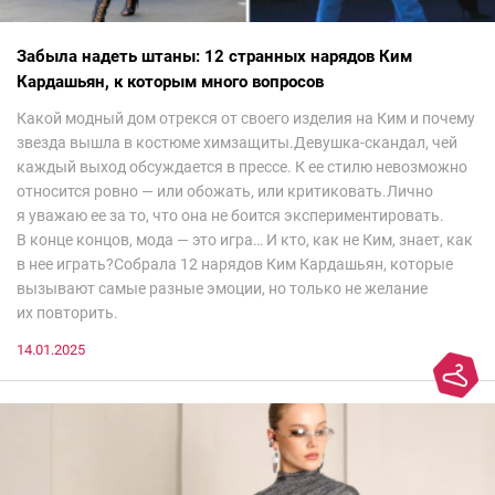
Забыла надеть штаны: 12 странных нарядов Ким
Кардашьян, к которым много вопросов
Какой модный дом отрекся от своего изделия на Ким и почему
звезда вышла в костюме химзащиты.Девушка-скандал, чей
каждый выход обсуждается в прессе. К ее стилю невозможно
относится ровно — или обожать, или критиковать.Лично
я уважаю ее за то, что она не боится экспериментировать.
В конце концов, мода — это игра… И кто, как не Ким, знает, как
в нее играть?Собрала 12 нарядов Ким Кардашьян, которые
вызывают самые разные эмоции, но только не желание
их повторить.
14.01.2025