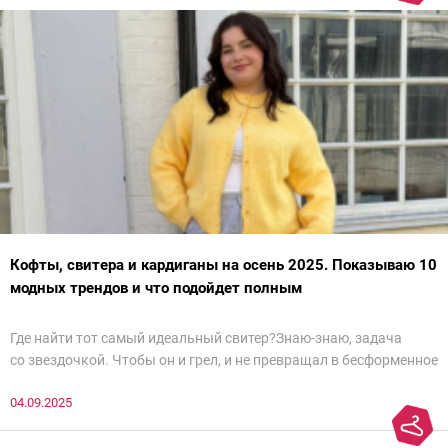
Кофты, свитера и кардиганы на осень 2025. Показываю 10
модных трендов и что подойдет полным
Где найти тот самый идеальный свитер?Знаю-знаю, задача
со звездочкой. Чтобы он и грел, и не превращал в бесформенное
нечто, и стройнил, и был в тренде… Голова кругом!Спокойно, без
04.09.2025
паники.