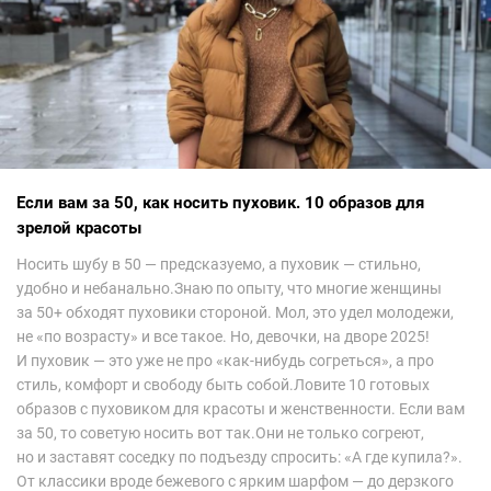
Если вам за 50, как носить пуховик. 10 образов для
зрелой красоты
Носить шубу в 50 — предсказуемо, а пуховик — стильно,
удобно и небанально.Знаю по опыту, что многие женщины
за 50+ обходят пуховики стороной. Мол, это удел молодежи,
не «по возрасту» и все такое. Но, девочки, на дворе 2025!
И пуховик — это уже не про «как-нибудь согреться», а про
стиль, комфорт и свободу быть собой.Ловите 10 готовых
образов с пуховиком для красоты и женственности. Если вам
за 50, то советую носить вот так.Они не только согреют,
но и заставят соседку по подъезду спросить: «А где купила?».
От классики вроде бежевого с ярким шарфом — до дерзкого