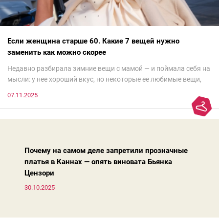
Если женщина старше 60. Какие 7 вещей нужно
заменить как можно скорее
Недавно разбирала зимние вещи с мамой — и поймала себя на
мысли: у нее хороший вкус, но некоторые ее любимые вещи,
которые она считает «классикой на века», на самом деле
07.11.2025
добавляют ей лет.И проблема не в том, что они вышли из
моды. Вовсе нет.Проблема в том, что сама мода сделала шаг
вперед, и изменились нюансы: посадка брюк стала выше, крой
жакета — свободнее, а фактура свитера — лаконичнее.
Почему на самом деле запретили прозначные
платья в Каннах — опять виновата Бьянка
Цензори
30.10.2025