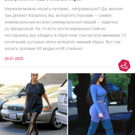
Неужели можно носить пуховик… неправильно? Да, многие
так делают.Казалось бы, испортить пуховик — самую
универсальную из всех универсальных вещей — задачка
со звездочкой. Ну, то есть почти нереально.Сейчас
постараюсь вас убедить в обратном. Насчитала минимум 13
сочетаний, которые легко испортят зимний образ. Вот так
носить пуховик НЕ модно и НЕ стильно.
20.01.2025