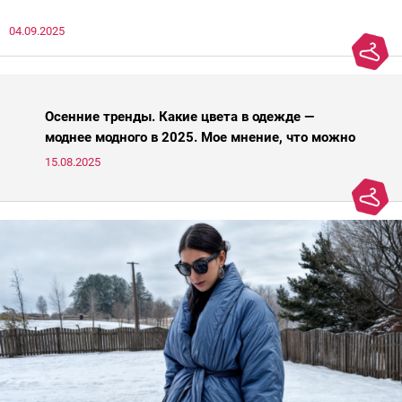
нечто, и стройнил, и был в тренде… Голова кругом!Спокойно, без
04.09.2025
паники.
Осенние тренды. Какие цвета в одежде —
моднее модного в 2025. Мое мнение, что можно
носить, а что нет
15.08.2025