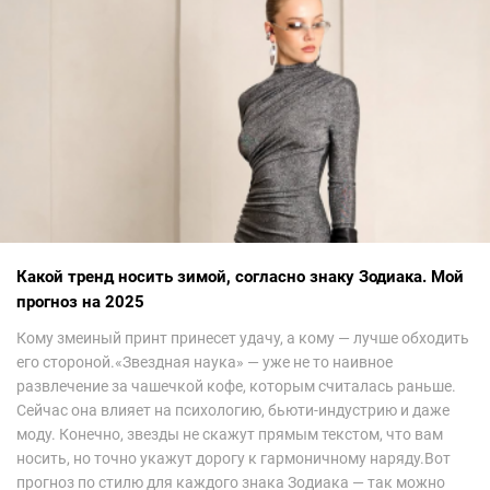
Какой тренд носить зимой, согласно знаку Зодиака. Мой
прогноз на 2025
Кому змеиный принт принесет удачу, а кому — лучше обходить
его стороной.«Звездная наука» — уже не то наивное
развлечение за чашечкой кофе, которым считалась раньше.
Сейчас она влияет на психологию, бьюти-индустрию и даже
моду. Конечно, звезды не скажут прямым текстом, что вам
носить, но точно укажут дорогу к гармоничному наряду.Вот
прогноз по стилю для каждого знака Зодиака — так можно