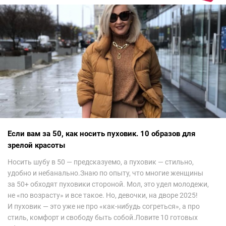
невероятно красиво.Все стереотипы, какие были у меня насчет
арабских дизайнеров, рассеялись как дым. А столько красоты
сегодня сложно увидеть на других известных неделях
мод.Самое интересное сейчас покажу ?
Если вам за 50, как носить пуховик. 10 образов для
зрелой красоты
Носить шубу в 50 — предсказуемо, а пуховик — стильно,
удобно и небанально.Знаю по опыту, что многие женщины
за 50+ обходят пуховики стороной. Мол, это удел молодежи,
не «по возрасту» и все такое. Но, девочки, на дворе 2025!
И пуховик — это уже не про «как-нибудь согреться», а про
стиль, комфорт и свободу быть собой.Ловите 10 готовых