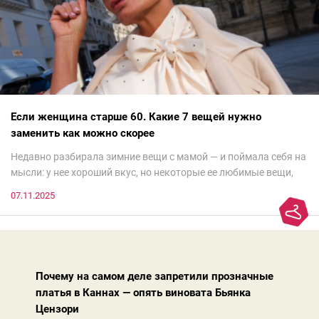
Если женщина старше 60. Какие 7 вещей нужно
заменить как можно скорее
Недавно разбирала зимние вещи с мамой — и поймала себя на
мысли: у нее хороший вкус, но некоторые ее любимые вещи,
которые она считает «классикой на века», на самом деле
07.11.2025
добавляют ей лет.И проблема не в том, что они вышли из
моды. Вовсе нет.Проблема в том, что сама мода сделала шаг
вперед, и изменились нюансы: посадка брюк стала выше, крой
жакета — свободнее, а фактура свитера — лаконичнее.
Почему на самом деле запретили прозначные
платья в Каннах — опять виновата Бьянка
Цензори