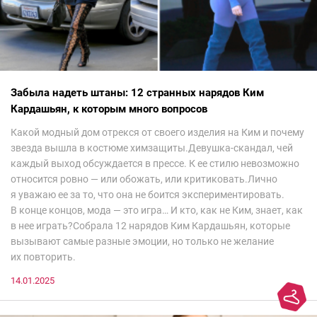
Забыла надеть штаны: 12 странных нарядов Ким
Кардашьян, к которым много вопросов
Какой модный дом отрекся от своего изделия на Ким и почему
звезда вышла в костюме химзащиты.Девушка-скандал, чей
каждый выход обсуждается в прессе. К ее стилю невозможно
относится ровно — или обожать, или критиковать.Лично
я уважаю ее за то, что она не боится экспериментировать.
В конце концов, мода — это игра… И кто, как не Ким, знает, как
в нее играть?Собрала 12 нарядов Ким Кардашьян, которые
вызывают самые разные эмоции, но только не желание
их повторить.
14.01.2025