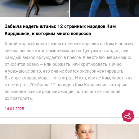
Забыла надеть штаны: 12 странных нарядов Ким
Кардашьян, к которым много вопросов
Какой модный дом отрекся от своего изделия на Ким и почему
звезда вышла в костюме химзащиты.Девушка-скандал, чей
каждый выход обсуждается в прессе. К ее стилю невозможно
относится ровно — или обожать, или критиковать.Лично
я уважаю ее за то, что она не боится экспериментировать.
В конце концов, мода — это игра… И кто, как не Ким, знает, как
в нее играть?Собрала 12 нарядов Ким Кардашьян, которые
вызывают самые разные эмоции, но только не желание
их повторить.
14.01.2025