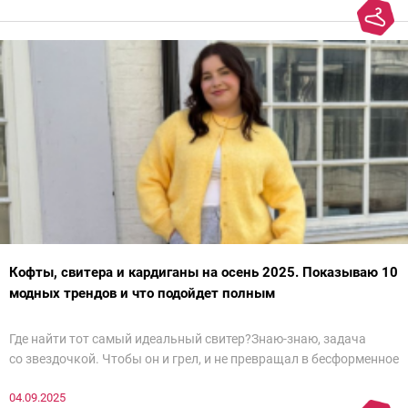
Кофты, свитера и кардиганы на осень 2025. Показываю 10
модных трендов и что подойдет полным
Где найти тот самый идеальный свитер?Знаю-знаю, задача
со звездочкой. Чтобы он и грел, и не превращал в бесформенное
нечто, и стройнил, и был в тренде… Голова кругом!Спокойно, без
04.09.2025
паники.