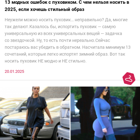
13 модных ошибок с пуховиком. С чем нельзя носить в
2025, если хочешь стильный образ
Неужели можно носить пуховик… неправильно? Да, многие
так делают.Казалось бы, испортить пуховик — самую
универсальную из всех универсальных вещей — задачка
со звездочкой. Ну, то есть почти нереально.Сейчас
постараюсь вас убедить в обратном. Насчитала минимум 13
сочетаний, которые легко испортят зимний образ. Вот так
носить пуховик НЕ модно и НЕ стильно.
20.01.2025