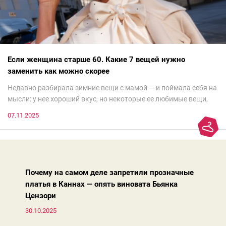
Если женщина старше 60. Какие 7 вещей нужно
заменить как можно скорее
Недавно разбирала зимние вещи с мамой — и поймала себя на
мысли: у нее хороший вкус, но некоторые ее любимые вещи,
которые она считает «классикой на века», на самом деле
07.11.2025
добавляют ей лет.И проблема не в том, что они вышли из
моды. Вовсе нет.Проблема в том, что сама мода сделала шаг
вперед, и изменились нюансы: посадка брюк стала выше, крой
жакета — свободнее, а фактура свитера — лаконичнее.
Почему на самом деле запретили прозначные
платья в Каннах — опять виновата Бьянка
Цензори
30.10.2025