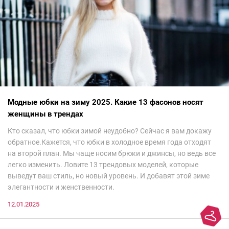
Модные юбки на зиму 2025. Какие 13 фасонов носят
женщины в трендах
Кто сказал, что юбки зимой неудобно? Сейчас я вам докажу
обратное.Кажется, что юбки в холодное время года отходят
на второй план. Мы чаще носим брюки и джинсы, но ведь все
легко изменить. Ловите 13 трендовых моделей, которые
выведут ваш стиль, но новый уровень. И добавят этой зиме
элегантности и женственности.
12.01.2025