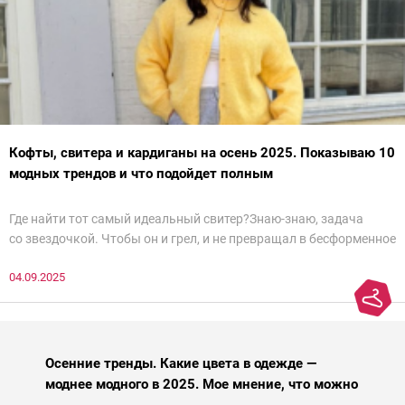
Кофты, свитера и кардиганы на осень 2025. Показываю 10
модных трендов и что подойдет полным
Где найти тот самый идеальный свитер?Знаю-знаю, задача
со звездочкой. Чтобы он и грел, и не превращал в бесформенное
нечто, и стройнил, и был в тренде… Голова кругом!Спокойно, без
04.09.2025
паники.
Осенние тренды. Какие цвета в одежде —
моднее модного в 2025. Мое мнение, что можно