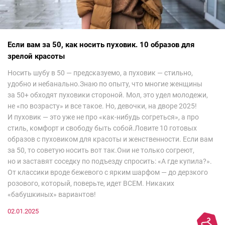
Если вам за 50, как носить пуховик. 10 образов для
зрелой красоты
Носить шубу в 50 — предсказуемо, а пуховик — стильно,
удобно и небанально.Знаю по опыту, что многие женщины
за 50+ обходят пуховики стороной. Мол, это удел молодежи,
не «по возрасту» и все такое. Но, девочки, на дворе 2025!
И пуховик — это уже не про «как-нибудь согреться», а про
стиль, комфорт и свободу быть собой.Ловите 10 готовых
образов с пуховиком для красоты и женственности. Если вам
за 50, то советую носить вот так.Они не только согреют,
но и заставят соседку по подъезду спросить: «А где купила?».
От классики вроде бежевого с ярким шарфом — до дерзкого
розового, который, поверьте, идет ВСЕМ. Никаких
«бабушкиных» вариантов!
02.01.2025