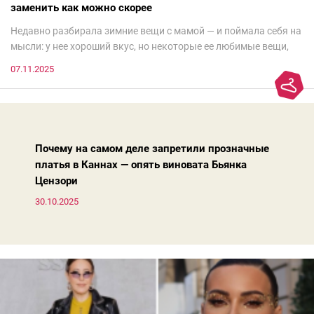
заменить как можно скорее
Недавно разбирала зимние вещи с мамой — и поймала себя на
мысли: у нее хороший вкус, но некоторые ее любимые вещи,
которые она считает «классикой на века», на самом деле
07.11.2025
добавляют ей лет.И проблема не в том, что они вышли из
моды. Вовсе нет.Проблема в том, что сама мода сделала шаг
вперед, и изменились нюансы: посадка брюк стала выше, крой
жакета — свободнее, а фактура свитера — лаконичнее.
Почему на самом деле запретили прозначные
платья в Каннах — опять виновата Бьянка
Цензори
30.10.2025