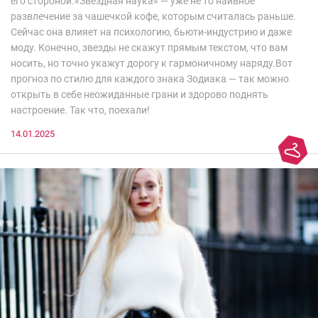
его стороной.«Звездная наука» — уже не то наивное
развлечение за чашечкой кофе, которым считалась раньше.
Сейчас она влияет на психологию, бьюти-индустрию и даже
моду. Конечно, звезды не скажут прямым текстом, что вам
носить, но точно укажут дорогу к гармоничному наряду.Вот
прогноз по стилю для каждого знака Зодиака — так можно
открыть в себе неожиданные грани и здорово поднять
настроение. Так что, поехали!
14.01.2025