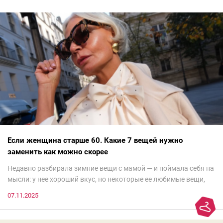
Если женщина старше 60. Какие 7 вещей нужно
заменить как можно скорее
Недавно разбирала зимние вещи с мамой — и поймала себя на
мысли: у нее хороший вкус, но некоторые ее любимые вещи,
которые она считает «классикой на века», на самом деле
07.11.2025
добавляют ей лет.И проблема не в том, что они вышли из
моды. Вовсе нет.Проблема в том, что сама мода сделала шаг
вперед, и изменились нюансы: посадка брюк стала выше, крой