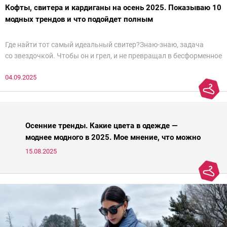
Кофты, свитера и кардиганы на осень 2025. Показываю 10
модных трендов и что подойдет полным
Где найти тот самый идеальный свитер?Знаю-знаю, задача
со звездочкой. Чтобы он и грел, и не превращал в бесформенное
нечто, и стройнил, и был в тренде… Голова кругом!Спокойно, без
04.09.2025
паники.
Осенние тренды. Какие цвета в одежде —
моднее модного в 2025. Мое мнение, что можно
носить, а что нет
15.08.2025