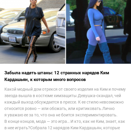
Забыла надеть штаны: 12 странных нарядов Ким
Кардашьян, к которым много вопросов
Какой модный дом отрекся от своего изделия на Ким и почему
звезда вышла в костюме химзащиты.Девушка-скандал, чей
каждый выход обсуждается в прессе. К ее стилю невозможно
относится ровно — или обожать, или критиковать.Лично
я уважаю ее за то, что она не боится экспериментировать.
В конце концов, мода — это игра… И кто, как не Ким, знает, как
в нее играть?Собрала 12 нарядов Ким Кардашьян, которые