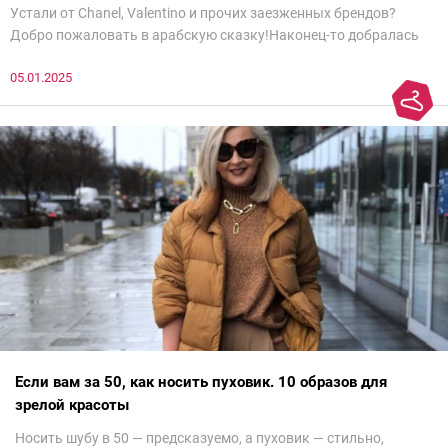
Устали от Chanel, Valentino и прочих заезженных брендов?
Добро пожаловать в арабскую сказку!Наконец-то добралась
до просмотра недели моды в Саудовской Аравии. Рассмотрела
05.01.2025
все и осталась под глубоким впечатлением. Национальный
колорит Ближнего Востока на современный манер — это
невероятно красиво.Все стереотипы, какие были у меня насчет
арабских дизайнеров, рассеялись как дым. А столько красоты
сегодня сложно увидеть на других известных неделях
мод.Самое интересное сейчас покажу ?
Если вам за 50, как носить пуховик. 10 образов для
зрелой красоты
Носить шубу в 50 — предсказуемо, а пуховик — стильно,