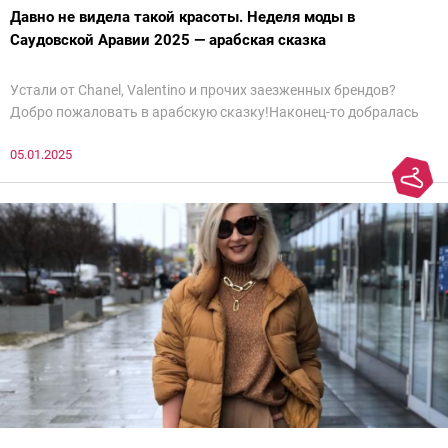
Давно не видела такой красоты. Неделя моды в
Саудовской Аравии 2025 — арабская сказка
Устали от Chanel, Valentino и прочих заезженных брендов?
Добро пожаловать в арабскую сказку!Наконец-то добралась
до просмотра недели моды в Саудовской Аравии. Рассмотрела
05.01.2025
все и осталась под глубоким впечатлением. Национальный
колорит Ближнего Востока на современный манер — это
невероятно красиво.Все стереотипы, какие были у меня насчет
арабских дизайнеров, рассеялись как дым. А столько красоты
сегодня сложно увидеть на других известных неделях
мод.Самое интересное сейчас покажу ?