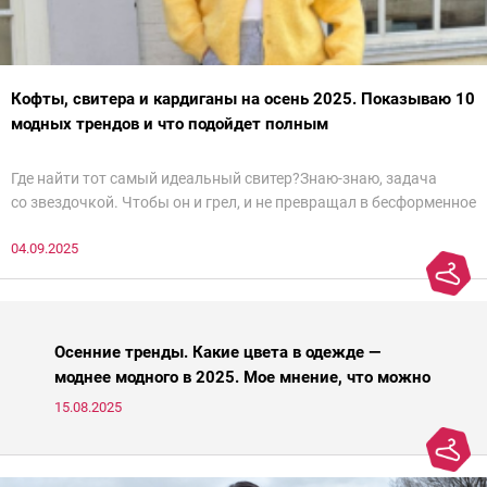
Кофты, свитера и кардиганы на осень 2025. Показываю 10
модных трендов и что подойдет полным
Где найти тот самый идеальный свитер?Знаю-знаю, задача
со звездочкой. Чтобы он и грел, и не превращал в бесформенное
нечто, и стройнил, и был в тренде… Голова кругом!Спокойно, без
04.09.2025
паники.
Осенние тренды. Какие цвета в одежде —
моднее модного в 2025. Мое мнение, что можно
носить, а что нет
15.08.2025