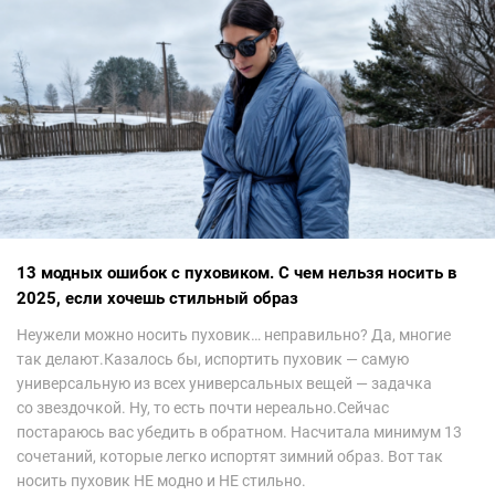
13 модных ошибок с пуховиком. С чем нельзя носить в
2025, если хочешь стильный образ
Неужели можно носить пуховик… неправильно? Да, многие
так делают.Казалось бы, испортить пуховик — самую
универсальную из всех универсальных вещей — задачка
со звездочкой. Ну, то есть почти нереально.Сейчас
постараюсь вас убедить в обратном. Насчитала минимум 13
сочетаний, которые легко испортят зимний образ. Вот так
носить пуховик НЕ модно и НЕ стильно.