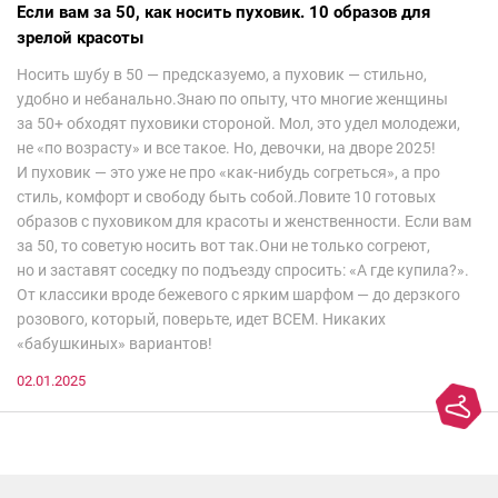
Если вам за 50, как носить пуховик. 10 образов для
зрелой красоты
Носить шубу в 50 — предсказуемо, а пуховик — стильно,
удобно и небанально.Знаю по опыту, что многие женщины
за 50+ обходят пуховики стороной. Мол, это удел молодежи,
не «по возрасту» и все такое. Но, девочки, на дворе 2025!
И пуховик — это уже не про «как-нибудь согреться», а про
стиль, комфорт и свободу быть собой.Ловите 10 готовых
образов с пуховиком для красоты и женственности. Если вам
за 50, то советую носить вот так.Они не только согреют,
но и заставят соседку по подъезду спросить: «А где купила?».
От классики вроде бежевого с ярким шарфом — до дерзкого
розового, который, поверьте, идет ВСЕМ. Никаких
«бабушкиных» вариантов!
02.01.2025