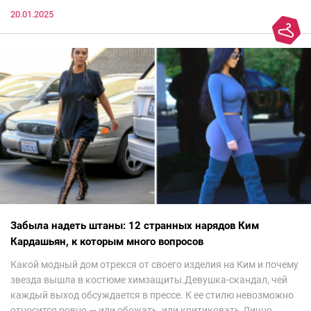
20.01.2025
Забыла надеть штаны: 12 странных нарядов Ким
Кардашьян, к которым много вопросов
Какой модный дом отрекся от своего изделия на Ким и почему
звезда вышла в костюме химзащиты.Девушка-скандал, чей
каждый выход обсуждается в прессе. К ее стилю невозможно
относится ровно — или обожать, или критиковать.Лично