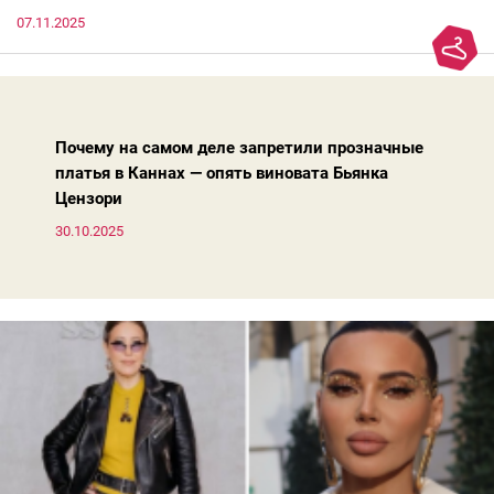
которые она считает «классикой на века», на самом деле
07.11.2025
добавляют ей лет.И проблема не в том, что они вышли из
моды. Вовсе нет.Проблема в том, что сама мода сделала шаг
вперед, и изменились нюансы: посадка брюк стала выше, крой
жакета — свободнее, а фактура свитера — лаконичнее.
Почему на самом деле запретили прозначные
платья в Каннах — опять виновата Бьянка
Цензори
30.10.2025