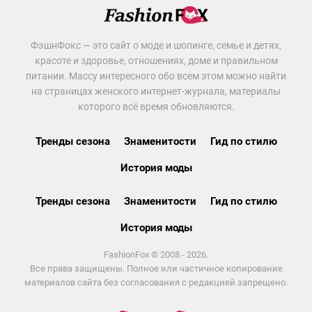
ФэшнФокс — это сайт о моде и шопинге, семье и детях,
красоте и здоровье, отношениях, доме и правильном
питании. Массу интересного обо всем этом можно найти
на страницах женского интернет-журнала, материалы
которого всё время обновляются.
Тренды сезона
Знаменитости
Гид по стилю
История моды
Тренды сезона
Знаменитости
Гид по стилю
История моды
FashionFox © 2008 - 2026.
Все права защищены. Полное или частичное копирование
материалов сайта без согласования с редакцией запрещено.