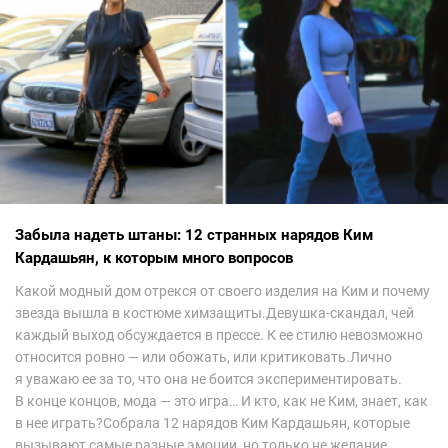
Забыла надеть штаны: 12 странных нарядов Ким
Кардашьян, к которым много вопросов
Какой модный дом отрекся от своего изделия на Ким и почему
звезда вышла в костюме химзащиты.Девушка-скандал, чей
каждый выход обсуждается в прессе. К ее стилю невозможно
относится ровно — или обожать, или критиковать.Лично
я уважаю ее за то, что она не боится экспериментировать.
В конце концов, мода — это игра… И кто, как не Ким, знает, как
в нее играть?Собрала 12 нарядов Ким Кардашьян, которые
вызывают самые разные эмоции, но только не желание