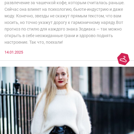
развлечение за чашечкой кофе, которым считалась раньше.
Сейчас она влияет на психологию, бьюти-индустрию и даже
моду. Конечно, звезды не скажут прямым текстом, что вам
носить, но точно укажут дорогу к гармоничному наряду.Вот
прогноз по стилю для каждого знака Зодиака — так можно
открыть в себе неожиданные грани и здорово поднять
настроение. Так что, поехали!
14.01.2025