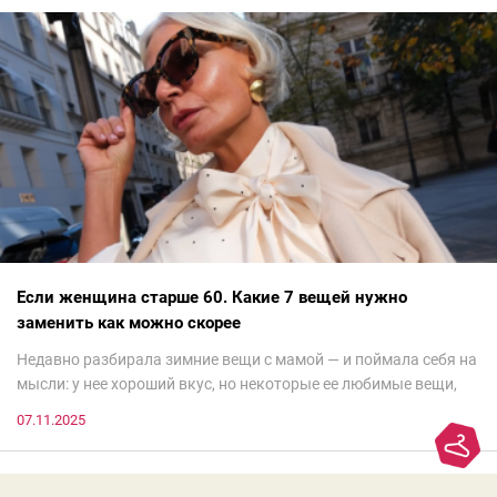
Если женщина старше 60. Какие 7 вещей нужно
заменить как можно скорее
Недавно разбирала зимние вещи с мамой — и поймала себя на
мысли: у нее хороший вкус, но некоторые ее любимые вещи,
которые она считает «классикой на века», на самом деле
07.11.2025
добавляют ей лет.И проблема не в том, что они вышли из
моды. Вовсе нет.Проблема в том, что сама мода сделала шаг
вперед, и изменились нюансы: посадка брюк стала выше, крой