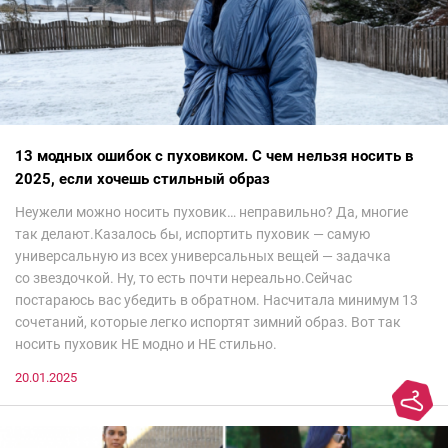
13 модных ошибок с пуховиком. С чем нельзя носить в
2025, если хочешь стильный образ
Неужели можно носить пуховик… неправильно? Да, многие
так делают.Казалось бы, испортить пуховик — самую
универсальную из всех универсальных вещей — задачка
со звездочкой. Ну, то есть почти нереально.Сейчас
постараюсь вас убедить в обратном. Насчитала минимум 13
сочетаний, которые легко испортят зимний образ. Вот так
носить пуховик НЕ модно и НЕ стильно.
20.01.2025