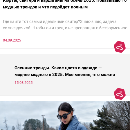
Кофты, свитера и кардиганы на осень 2025. Показываю 10
модных трендов и что подойдет полным
Где найти тот самый идеальный свитер?Знаю-знаю, задача
со звездочкой. Чтобы он и грел, и не превращал в бесформенное
нечто, и стройнил, и был в тренде… Голова кругом!Спокойно, без
04.09.2025
паники.
Осенние тренды. Какие цвета в одежде —
моднее модного в 2025. Мое мнение, что можно
носить, а что нет
15.08.2025