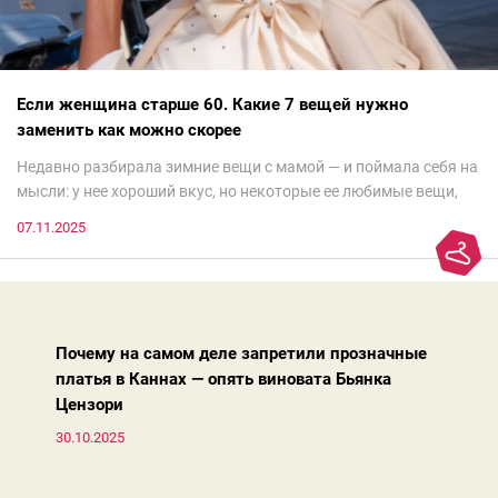
Если женщина старше 60. Какие 7 вещей нужно
заменить как можно скорее
Недавно разбирала зимние вещи с мамой — и поймала себя на
мысли: у нее хороший вкус, но некоторые ее любимые вещи,
которые она считает «классикой на века», на самом деле
07.11.2025
добавляют ей лет.И проблема не в том, что они вышли из
моды. Вовсе нет.Проблема в том, что сама мода сделала шаг
вперед, и изменились нюансы: посадка брюк стала выше, крой
жакета — свободнее, а фактура свитера — лаконичнее.
Почему на самом деле запретили прозначные
платья в Каннах — опять виновата Бьянка
Цензори
30.10.2025