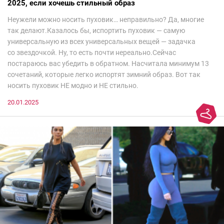
2025, если хочешь стильный образ
Неужели можно носить пуховик… неправильно? Да, многие
так делают.Казалось бы, испортить пуховик — самую
универсальную из всех универсальных вещей — задачка
со звездочкой. Ну, то есть почти нереально.Сейчас
постараюсь вас убедить в обратном. Насчитала минимум 13
сочетаний, которые легко испортят зимний образ. Вот так
носить пуховик НЕ модно и НЕ стильно.
20.01.2025