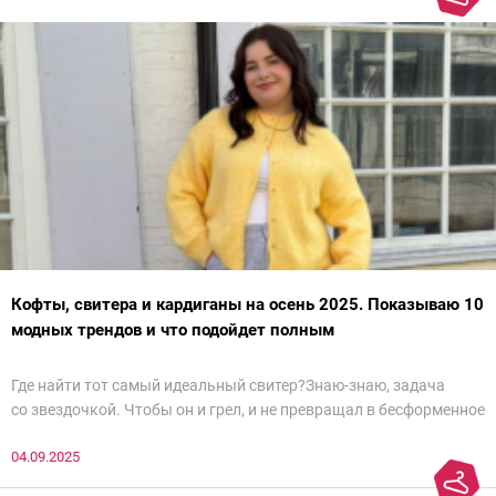
Кофты, свитера и кардиганы на осень 2025. Показываю 10
модных трендов и что подойдет полным
Где найти тот самый идеальный свитер?Знаю-знаю, задача
со звездочкой. Чтобы он и грел, и не превращал в бесформенное
нечто, и стройнил, и был в тренде… Голова кругом!Спокойно, без
04.09.2025
паники.