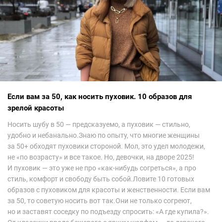
мод.Самое интересное сейчас покажу ?
Если вам за 50, как носить пуховик. 10 образов для
зрелой красоты
Носить шубу в 50 — предсказуемо, а пуховик — стильно,
удобно и небанально.Знаю по опыту, что многие женщины
за 50+ обходят пуховики стороной. Мол, это удел молодежи,
не «по возрасту» и все такое. Но, девочки, на дворе 2025!
И пуховик — это уже не про «как-нибудь согреться», а про
стиль, комфорт и свободу быть собой.Ловите 10 готовых
образов с пуховиком для красоты и женственности. Если вам
за 50, то советую носить вот так.Они не только согреют,
но и заставят соседку по подъезду спросить: «А где купила?».