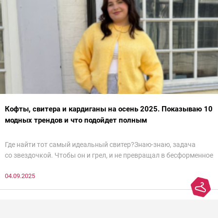
Кофты, свитера и кардиганы на осень 2025. Показываю 10
модных трендов и что подойдет полным
Где найти тот самый идеальный свитер?Знаю-знаю, задача
со звездочкой. Чтобы он и грел, и не превращал в бесформенное
нечто, и стройнил, и был в тренде… Голова кругом!Спокойно, без
04.09.2025
паники.