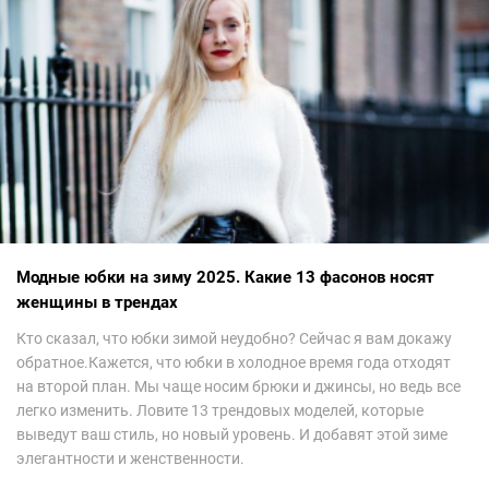
Модные юбки на зиму 2025. Какие 13 фасонов носят
женщины в трендах
Кто сказал, что юбки зимой неудобно? Сейчас я вам докажу
обратное.Кажется, что юбки в холодное время года отходят
на второй план. Мы чаще носим брюки и джинсы, но ведь все
легко изменить. Ловите 13 трендовых моделей, которые
выведут ваш стиль, но новый уровень. И добавят этой зиме
элегантности и женственности.