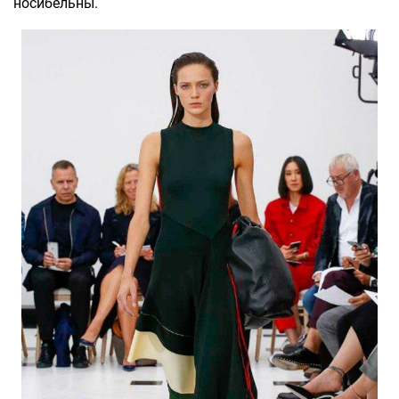
носибельны.