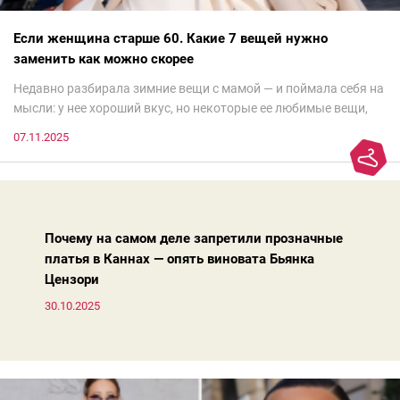
Если женщина старше 60. Какие 7 вещей нужно
заменить как можно скорее
Недавно разбирала зимние вещи с мамой — и поймала себя на
мысли: у нее хороший вкус, но некоторые ее любимые вещи,
которые она считает «классикой на века», на самом деле
07.11.2025
добавляют ей лет.И проблема не в том, что они вышли из
моды. Вовсе нет.Проблема в том, что сама мода сделала шаг
вперед, и изменились нюансы: посадка брюк стала выше, крой
жакета — свободнее, а фактура свитера — лаконичнее.
Почему на самом деле запретили прозначные
платья в Каннах — опять виновата Бьянка
Цензори
30.10.2025