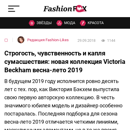
ЗВЁЗДЫ
МОДА
КРАСОТА
▢
Редакция Fashion-Likes
29.09.2018
1144
Строгость, чувственность и капля
сумасшествия: новая коллекция Victoria
Beckham весна-лето 2019
В будущем 2019 году исполнится ровно десять
лет с тех. пор, как Виктория Бэкхем выпустила
свою первую авторскую коллекцию. В честь
значимого юбилея модель и дизайнер особенно
постаралась. Последняя подборка для сезона
весна-лето 2019 отличается четкими линиями,
маскулинными элементами, но в то же время