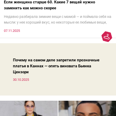
Если женщина старше 60. Какие 7 вещей нужно
заменить как можно скорее
Недавно разбирала зимние вещи с мамой — и поймала себя на
мысли: у нее хороший вкус, но некоторые ее любимые вещи,
которые она считает «классикой на века», на самом деле
07.11.2025
добавляют ей лет.И проблема не в том, что они вышли из
моды. Вовсе нет.Проблема в том, что сама мода сделала шаг
вперед, и изменились нюансы: посадка брюк стала выше, крой
жакета — свободнее, а фактура свитера — лаконичнее.
Почему на самом деле запретили прозначные
платья в Каннах — опять виновата Бьянка
Цензори
30.10.2025