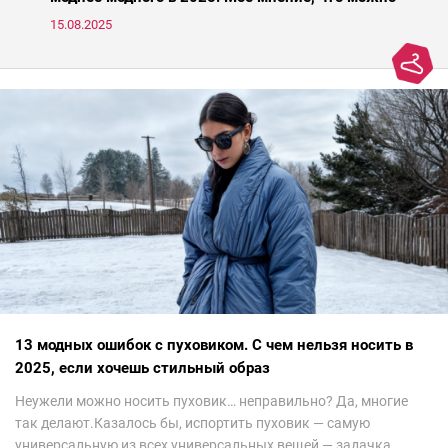
носить, а что нет
15.08.2025
13 модных ошибок с пуховиком. С чем нельзя носить в
2025, если хочешь стильный образ
Неужели можно носить пуховик… неправильно? Да, многие
так делают.Казалось бы, испортить пуховик — самую
универсальную из всех универсальных вещей — задачка