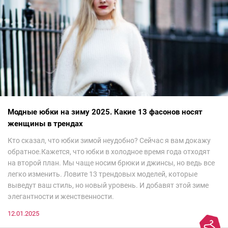
Модные юбки на зиму 2025. Какие 13 фасонов носят
женщины в трендах
Кто сказал, что юбки зимой неудобно? Сейчас я вам докажу
обратное.Кажется, что юбки в холодное время года отходят
на второй план. Мы чаще носим брюки и джинсы, но ведь все
легко изменить. Ловите 13 трендовых моделей, которые
выведут ваш стиль, но новый уровень. И добавят этой зиме
элегантности и женственности.
12.01.2025