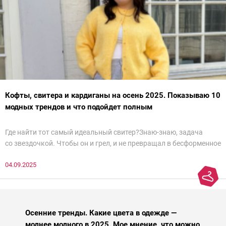
Кофты, свитера и кардиганы на осень 2025. Показываю 10
модных трендов и что подойдет полным
Где найти тот самый идеальный свитер?Знаю-знаю, задача
со звездочкой. Чтобы он и грел, и не превращал в бесформенное
нечто, и стройнил, и был в тренде… Голова кругом!Спокойно, без
04.09.2025
паники.
Осенние тренды. Какие цвета в одежде —
моднее модного в 2025. Мое мнение, что можно