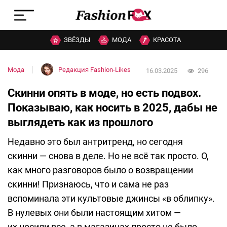
ЗВЁЗДЫ
МОДА
КРАСОТА
Мода
Редакция Fashion-Likes
16.03.2025
296
Скинни опять в моде, но есть подвох.
Показываю, как носить в 2025, дабы не
выглядеть как из прошлого
Недавно это был антритренд, но сегодня
скинни — снова в деле. Но не всё так просто. О,
как много разговоров было о возвращении
скинни! Признаюсь, что и сама не раз
вспоминала эти культовые джинсы «в облипку».
В нулевых они были настоящим хитом —
их носили все, а в магазинах просто не было