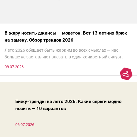
В жару носить джинсы — моветон. Вот 13 летних брюк
на замену. Обзор трендов 2026
Лето 2026 обещает быть жарким во всех смыслах — нас
больше не заставляют влезать в один конкретный силуэт.
Хочешь — скрывайся за метрами летящей ткани, хочешь —
08.07.2026
подчеркивай каждый изгиб. Я изучила главные показы,
отсеяла не носибельный шлак и собрала 13 трендов
в «не джинсах», что можно носить на наших улицах и что
выглядит красиво. С вас — лайк и подписка!
Бижу-тренды на лето 2026. Какие серьги модно
носить — 10 вариантов
06.07.2026