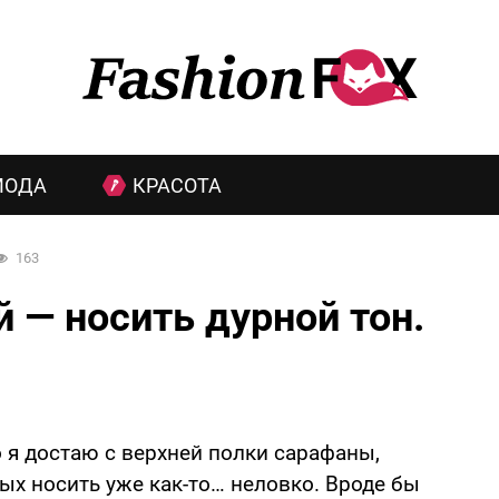
МОДА
КРАСОТА
163
й — носить дурной тон.
о я достаю с верхней полки сарафаны,
ых носить уже как-то… неловко. Вроде бы