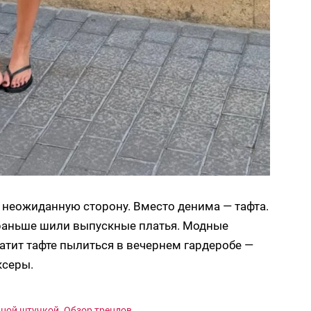
 неожиданную сторону. Вместо денима — тафта.
й раньше шили выпускные платья. Модные
ватит тафте пылиться в вечернем гардеробе —
ксеры.
дной штучкой. Обзор трендов