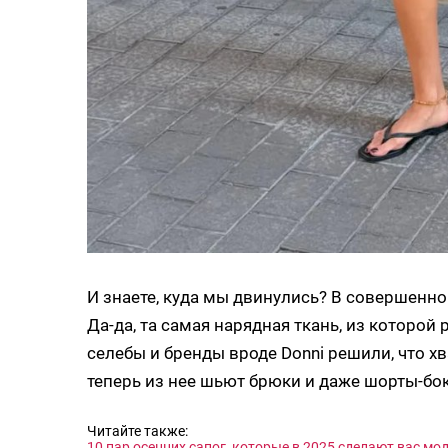
И знаете, куда мы двинулись? В совершенно
Да-да, та самая нарядная ткань, из которо
селебы и бренды вроде Donni решили, что х
теперь из нее шьют брюки и даже шорты-бо
Читайте также:
10 пар осенних сапог, которые в 2025 сделают вас мо