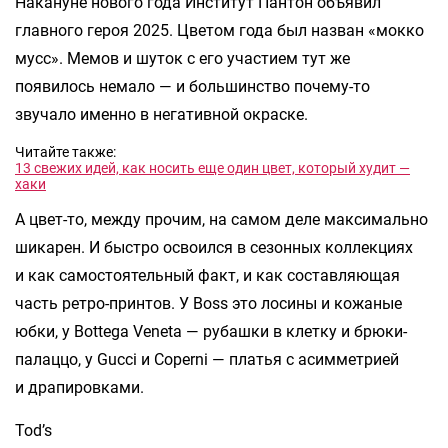
Накануне нового года Институт Пантон объявил
главного героя 2025. Цветом года был назван «мокко
мусс». Мемов и шуток с его участием тут же
появилось немало — и большинство почему-то
звучало именно в негативной окраске.
Читайте также:
13 свежих идей, как носить еще один цвет, который худит —
хаки
А цвет-то, между прочим, на самом деле максимально
шикарен. И быстро освоился в сезонных коллекциях
и как самостоятельный факт, и как составляющая
часть ретро-принтов. У Boss это лосины и кожаные
юбки, у Bottega Veneta — рубашки в клетку и брюки-
палаццо, у Gucci и Coperni — платья с асимметрией
и драпировками.
Tod’s