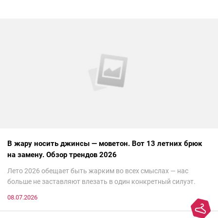
В жару носить джинсы — моветон. Вот 13 летних брюк
на замену. Обзор трендов 2026
Лето 2026 обещает быть жарким во всех смыслах — нас
больше не заставляют влезать в один конкретный силуэт.
Хочешь — скрывайся за метрами летящей ткани, хочешь —
08.07.2026
подчеркивай каждый изгиб. Я изучила главные показы,
отсеяла не носибельный шлак и собрала 13 трендов