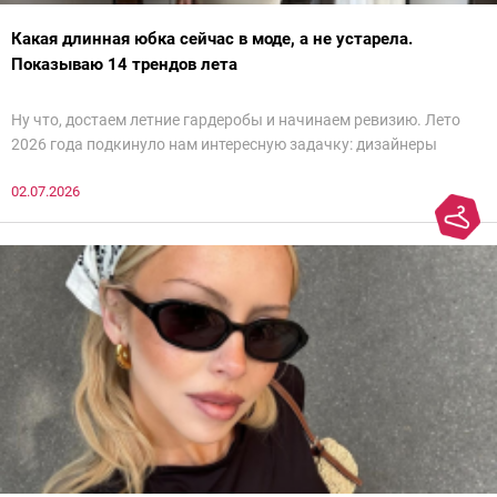
Какая длинная юбка сейчас в моде, а не устарела.
Показываю 14 трендов лета
Ну что, достаем летние гардеробы и начинаем ревизию. Лето
2026 года подкинуло нам интересную задачку: дизайнеры
решили столкнуть лбами выверенный минимализм девяностых
02.07.2026
и сложную, навороченную романтику семидесятых.
Я внимательно пересмотрела все показы, отсеяла откровенно
не носибельный подиумный арт и собрала для вас 7 главных
трендов в длинных юбках, которые мы реально будем носить
на улицах, а не только разглядывать в социальных сетях.
Погнали разбираться, как посадить это великолепие на наши
земные фигуры.