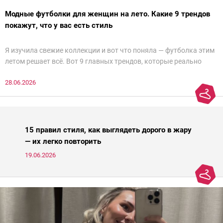
Модные футболки для женщин на лето. Какие 9 трендов
покажут, что у вас есть стиль
Я изучила свежие коллекции и вот что поняла — футболка этим
летом решает всё. Вот 9 главных трендов, которые реально
можно и нужно носить, без оглядки на возраст и размер. С вас —
28.06.2026
лайки и подписка!
15 правил стиля, как выглядеть дорого в жару
— их легко повторить
19.06.2026