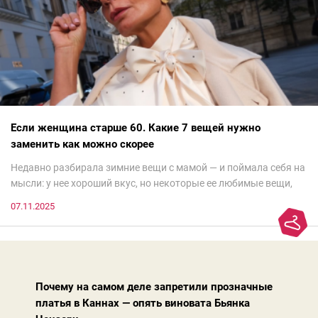
Если женщина старше 60. Какие 7 вещей нужно
заменить как можно скорее
Недавно разбирала зимние вещи с мамой — и поймала себя на
мысли: у нее хороший вкус, но некоторые ее любимые вещи,
которые она считает «классикой на века», на самом деле
07.11.2025
добавляют ей лет.И проблема не в том, что они вышли из
моды. Вовсе нет.Проблема в том, что сама мода сделала шаг
вперед, и изменились нюансы: посадка брюк стала выше, крой
жакета — свободнее, а фактура свитера — лаконичнее.
Почему на самом деле запретили прозначные
платья в Каннах — опять виновата Бьянка