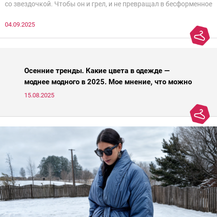
со звездочкой. Чтобы он и грел, и не превращал в бесформенное
нечто, и стройнил, и был в тренде… Голова кругом!Спокойно, без
04.09.2025
паники.
Осенние тренды. Какие цвета в одежде —
моднее модного в 2025. Мое мнение, что можно
носить, а что нет
15.08.2025