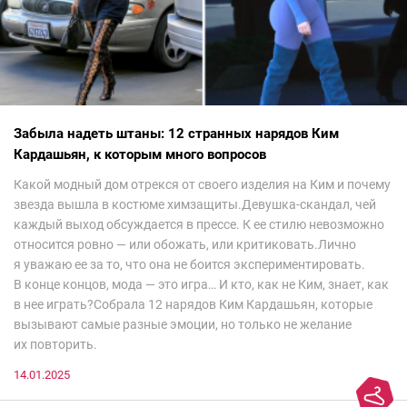
Забыла надеть штаны: 12 странных нарядов Ким
Кардашьян, к которым много вопросов
Какой модный дом отрекся от своего изделия на Ким и почему
звезда вышла в костюме химзащиты.Девушка-скандал, чей
каждый выход обсуждается в прессе. К ее стилю невозможно
относится ровно — или обожать, или критиковать.Лично
я уважаю ее за то, что она не боится экспериментировать.
В конце концов, мода — это игра… И кто, как не Ким, знает, как
в нее играть?Собрала 12 нарядов Ким Кардашьян, которые
вызывают самые разные эмоции, но только не желание
их повторить.
14.01.2025