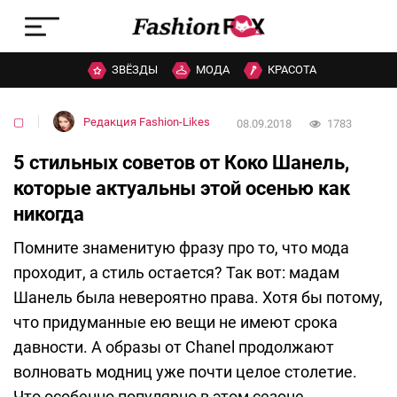
ЗВЁЗДЫ
МОДА
КРАСОТА
▢
Редакция Fashion-Likes
08.09.2018
1783
5 стильных советов от Коко Шанель,
которые актуальны этой осенью как
никогда
Помните знаменитую фразу про то, что мода
проходит, а стиль остается? Так вот: мадам
Шанель была невероятно права. Хотя бы потому,
что придуманные ею вещи не имеют срока
давности. А образы от Chanel продолжают
волновать модниц уже почти целое столетие.
Что особенно популярно в этом сезоне,