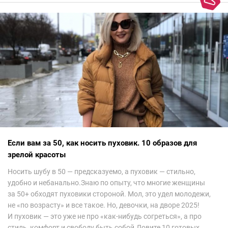
невероятно красиво.Все стереотипы, какие были у меня насчет
арабских дизайнеров, рассеялись как дым. А столько красоты
сегодня сложно увидеть на других известных неделях
мод.Самое интересное сейчас покажу ?
Если вам за 50, как носить пуховик. 10 образов для
зрелой красоты
Носить шубу в 50 — предсказуемо, а пуховик — стильно,
удобно и небанально.Знаю по опыту, что многие женщины
за 50+ обходят пуховики стороной. Мол, это удел молодежи,
не «по возрасту» и все такое. Но, девочки, на дворе 2025!
И пуховик — это уже не про «как-нибудь согреться», а про
стиль, комфорт и свободу быть собой.Ловите 10 готовых