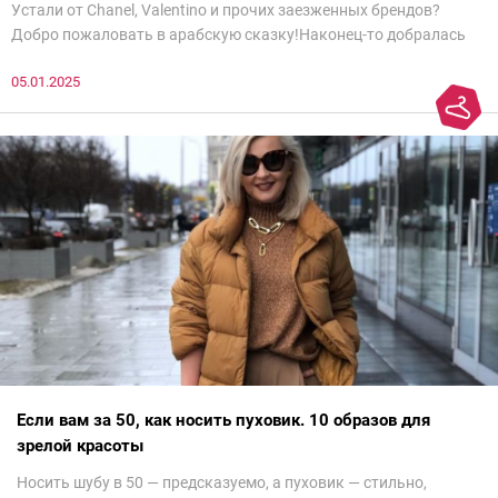
Устали от Chanel, Valentino и прочих заезженных брендов?
Добро пожаловать в арабскую сказку!Наконец-то добралась
до просмотра недели моды в Саудовской Аравии. Рассмотрела
05.01.2025
все и осталась под глубоким впечатлением. Национальный
колорит Ближнего Востока на современный манер — это
невероятно красиво.Все стереотипы, какие были у меня насчет
арабских дизайнеров, рассеялись как дым. А столько красоты
сегодня сложно увидеть на других известных неделях
мод.Самое интересное сейчас покажу ?
Если вам за 50, как носить пуховик. 10 образов для
зрелой красоты
Носить шубу в 50 — предсказуемо, а пуховик — стильно,