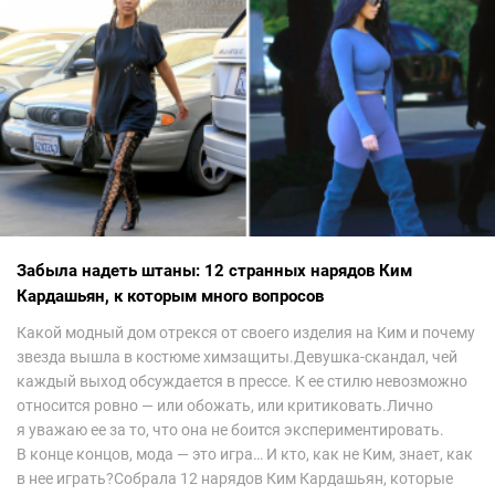
Забыла надеть штаны: 12 странных нарядов Ким
Кардашьян, к которым много вопросов
Какой модный дом отрекся от своего изделия на Ким и почему
звезда вышла в костюме химзащиты.Девушка-скандал, чей
каждый выход обсуждается в прессе. К ее стилю невозможно
относится ровно — или обожать, или критиковать.Лично
я уважаю ее за то, что она не боится экспериментировать.
В конце концов, мода — это игра… И кто, как не Ким, знает, как
в нее играть?Собрала 12 нарядов Ким Кардашьян, которые