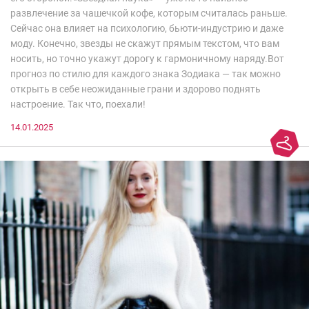
развлечение за чашечкой кофе, которым считалась раньше.
Сейчас она влияет на психологию, бьюти-индустрию и даже
моду. Конечно, звезды не скажут прямым текстом, что вам
носить, но точно укажут дорогу к гармоничному наряду.Вот
прогноз по стилю для каждого знака Зодиака — так можно
открыть в себе неожиданные грани и здорово поднять
настроение. Так что, поехали!
14.01.2025