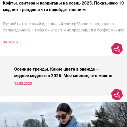
Кофты, свитера и кардиганы на осень 2025. Показываю 10
модных трендов и что подойдет полным
Где найти тот самый идеальный свитер?Знаю-знаю, задача
со звездочкой. Чтобы он и грел, и не превращал в бесформенное
нечто, и стройнил, и был в тренде… Голова кругом!Спокойно, без
04.09.2025
паники.
Осенние тренды. Какие цвета в одежде —
моднее модного в 2025. Мое мнение, что можно
носить, а что нет
15.08.2025