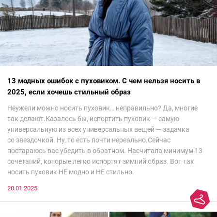
13 модных ошибок с пуховиком. С чем нельзя носить в
2025, если хочешь стильный образ
Неужели можно носить пуховик… неправильно? Да, многие
так делают.Казалось бы, испортить пуховик — самую
универсальную из всех универсальных вещей — задачка
со звездочкой. Ну, то есть почти нереально.Сейчас
постараюсь вас убедить в обратном. Насчитала минимум 13
сочетаний, которые легко испортят зимний образ. Вот так
носить пуховик НЕ модно и НЕ стильно.
20.01.2025