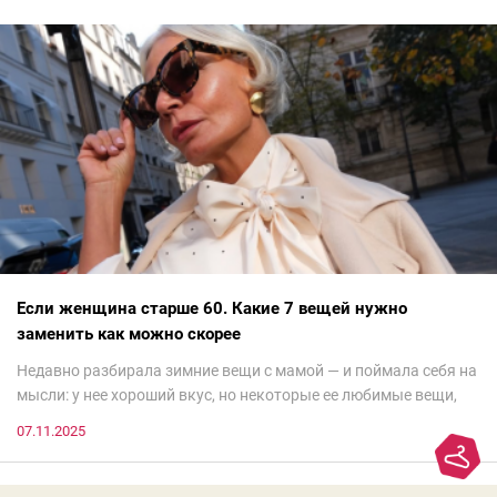
Если женщина старше 60. Какие 7 вещей нужно
заменить как можно скорее
Недавно разбирала зимние вещи с мамой — и поймала себя на
мысли: у нее хороший вкус, но некоторые ее любимые вещи,
которые она считает «классикой на века», на самом деле
07.11.2025
добавляют ей лет.И проблема не в том, что они вышли из
моды. Вовсе нет.Проблема в том, что сама мода сделала шаг
вперед, и изменились нюансы: посадка брюк стала выше, крой