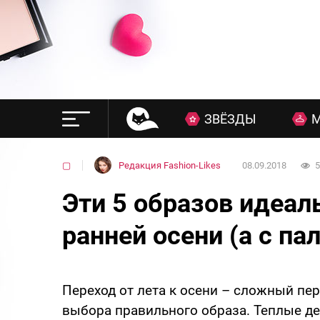
ЗВЁЗДЫ
▢
Редакция Fashion-Likes
08.09.2018
5
Эти 5 образов идеал
ранней осени (а с па
Переход от лета к осени – сложный пе
выбора правильного образа. Теплые де