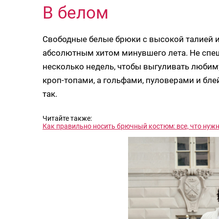
В белом
Свободные белые брюки с высокой талией 
абсолютным хитом минувшего лета. Не спеши
несколько недель, чтобы выгуливать любим
кроп-топами, а гольфами, пуловерами и бле
так.
Читайте также:
Как правильно носить брючный костюм: все, что нужн