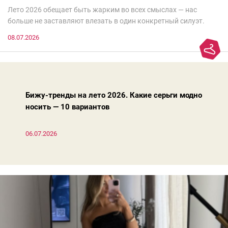
Лето 2026 обещает быть жарким во всех смыслах — нас
больше не заставляют влезать в один конкретный силуэт.
Хочешь — скрывайся за метрами летящей ткани, хочешь —
08.07.2026
подчеркивай каждый изгиб. Я изучила главные показы,
отсеяла не носибельный шлак и собрала 13 трендов
в «не джинсах», что можно носить на наших улицах и что
выглядит красиво. С вас — лайк и подписка!
Бижу-тренды на лето 2026. Какие серьги модно
носить — 10 вариантов
06.07.2026