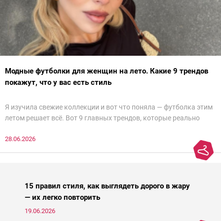
Модные футболки для женщин на лето. Какие 9 трендов
покажут, что у вас есть стиль
Я изучила свежие коллекции и вот что поняла — футболка этим
летом решает всё. Вот 9 главных трендов, которые реально
можно и нужно носить, без оглядки на возраст и размер. С вас —
28.06.2026
лайки и подписка!
15 правил стиля, как выглядеть дорого в жару
— их легко повторить
19.06.2026