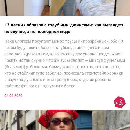
13 летних образов с голубыми джинсами: как выглядеть
не скучно, а по последней моде
Пока блогеры покупают микро-трусы и «прозрачные» юбки, я
летом буду носить базу — голубые джинсы (чего и вам
советую). Драма в том, что 90% девушек упорно продолжают
носить их так скучно, что аж зубы сводит — миксуя с унылыми
(белыми) футболками. Сами джинсы, понятно, не виноваты,
что на стайлинг тупо забили.Я прочесала стритстайл-хроники
и изучила душные отчеты тренд-бюро, отделив реально
рабочие фишки от подиумного бреда.
04.06.2026