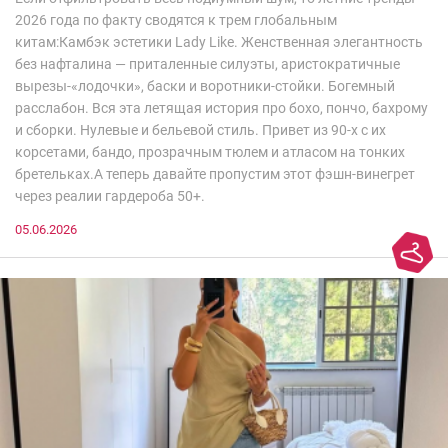
2026 года по факту сводятся к трем глобальным
китам:Камбэк эстетики Lady Like. Женственная элегантность
без нафталина — приталенные силуэты, аристократичные
вырезы-«лодочки», баски и воротники-стойки. Богемный
расслабон. Вся эта летящая история про бохо, пончо, бахрому
и сборки. Нулевые и бельевой стиль. Привет из 90-х с их
корсетами, бандо, прозрачным тюлем и атласом на тонких
бретельках.А теперь давайте пропустим этот фэшн-винегрет
через реалии гардероба 50+.
05.06.2026