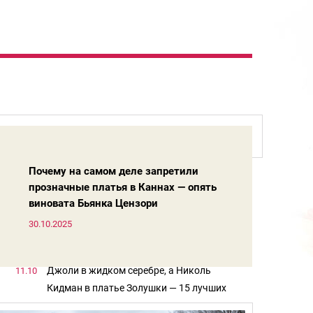
Меган Маркл в простыне, а 51-летняя
29.10
Кейт Мосс в пиджаке без ничего —
Почему на самом деле запретили
лучшие образы мировых звезд на Неделе
прозначные платья в Каннах — опять
Собчак с утюгом и коровой, а Самойлова
21.10
моды в Париже
виновата Бьянка Цензори
пустилась во все тяжкие — образы
российских звезд на Неделе моды в
30.10.2025
Клаудии Шиффер — 55 лет. Вот её 15
18.10
Париже 2025
правил красоты, как оставаться молодой
душой и телом
Джоли в жидком серебре, а Николь
11.10
Кидман в платье Золушки — 15 лучших
образов Джорджио Армани для красных
Виктория Боня в рыбацкой сетке, а 57-
07.10