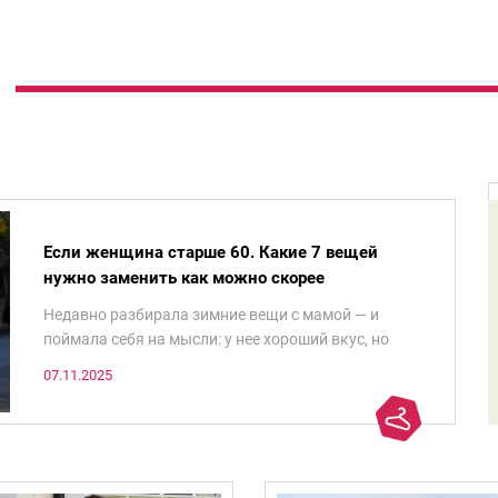
Если женщина старше 60. Какие 7 вещей
нужно заменить как можно скорее
Недавно разбирала зимние вещи с мамой — и
поймала себя на мысли: у нее хороший вкус, но
некоторые ее любимые вещи, которые она считает
07.11.2025
«классикой на века», на самом деле добавляют ей
лет.И проблема не в том, что они вышли из моды.
Вовсе нет.Проблема в том, что сама мода сделала
шаг вперед, и изменились нюансы: посадка брюк
стала выше, крой жакета — свободнее, а фактура