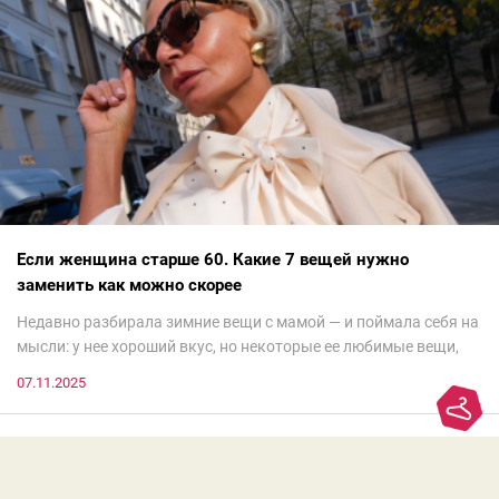
Если женщина старше 60. Какие 7 вещей нужно
заменить как можно скорее
Недавно разбирала зимние вещи с мамой — и поймала себя на
мысли: у нее хороший вкус, но некоторые ее любимые вещи,
которые она считает «классикой на века», на самом деле
07.11.2025
добавляют ей лет.И проблема не в том, что они вышли из
моды. Вовсе нет.Проблема в том, что сама мода сделала шаг
вперед, и изменились нюансы: посадка брюк стала выше, крой
жакета — свободнее, а фактура свитера — лаконичнее.