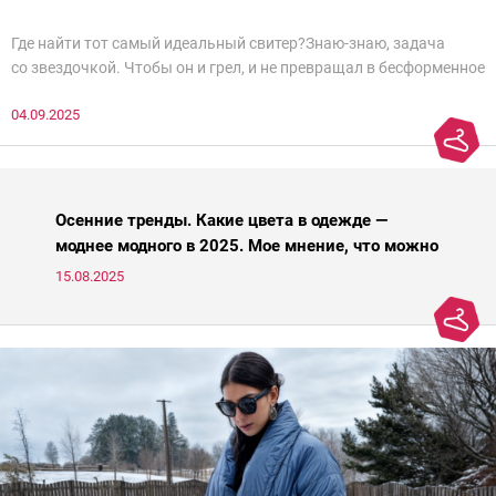
Где найти тот самый идеальный свитер?Знаю-знаю, задача
со звездочкой. Чтобы он и грел, и не превращал в бесформенное
нечто, и стройнил, и был в тренде… Голова кругом!Спокойно, без
04.09.2025
паники.
Осенние тренды. Какие цвета в одежде —
моднее модного в 2025. Мое мнение, что можно
носить, а что нет
15.08.2025