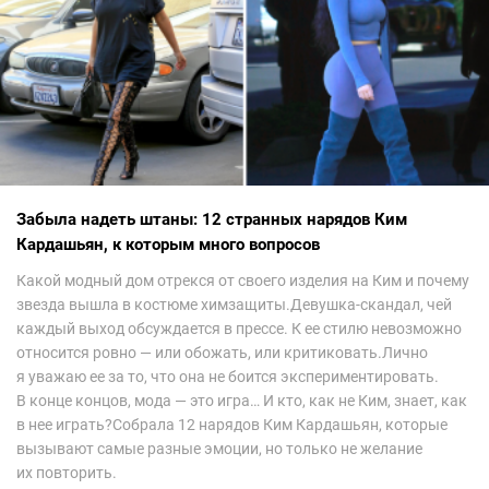
Забыла надеть штаны: 12 странных нарядов Ким
Кардашьян, к которым много вопросов
Какой модный дом отрекся от своего изделия на Ким и почему
звезда вышла в костюме химзащиты.Девушка-скандал, чей
каждый выход обсуждается в прессе. К ее стилю невозможно
относится ровно — или обожать, или критиковать.Лично
я уважаю ее за то, что она не боится экспериментировать.
В конце концов, мода — это игра… И кто, как не Ким, знает, как
в нее играть?Собрала 12 нарядов Ким Кардашьян, которые
вызывают самые разные эмоции, но только не желание
их повторить.