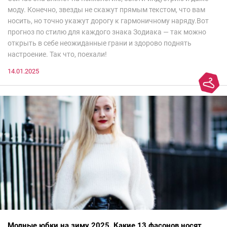
моду. Конечно, звезды не скажут прямым текстом, что вам
носить, но точно укажут дорогу к гармоничному наряду.Вот
прогноз по стилю для каждого знака Зодиака — так можно
открыть в себе неожиданные грани и здорово поднять
настроение. Так что, поехали!
14.01.2025
Модные юбки на зиму 2025. Какие 13 фасонов носят