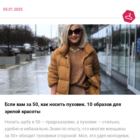
до просмотра недели моды в Саудовской Аравии. Рассмотрела
05.01.2025
все и осталась под глубоким впечатлением. Национальный
колорит Ближнего Востока на современный манер — это
невероятно красиво.Все стереотипы, какие были у меня насчет
арабских дизайнеров, рассеялись как дым. А столько красоты
сегодня сложно увидеть на других известных неделях
мод.Самое интересное сейчас покажу ?
Если вам за 50, как носить пуховик. 10 образов для
зрелой красоты
Носить шубу в 50 — предсказуемо, а пуховик — стильно,
удобно и небанально.Знаю по опыту, что многие женщины
за 50+ обходят пуховики стороной. Мол, это удел молодежи,