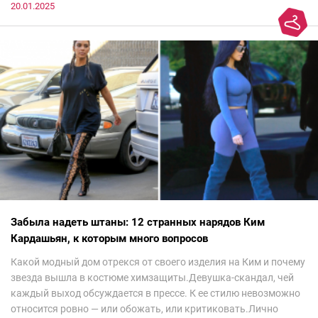
20.01.2025
Забыла надеть штаны: 12 странных нарядов Ким
Кардашьян, к которым много вопросов
Какой модный дом отрекся от своего изделия на Ким и почему
звезда вышла в костюме химзащиты.Девушка-скандал, чей
каждый выход обсуждается в прессе. К ее стилю невозможно
относится ровно — или обожать, или критиковать.Лично