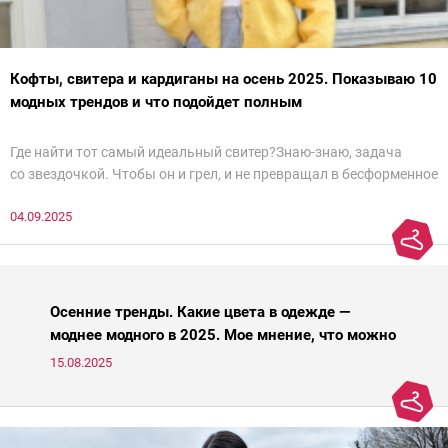
Кофты, свитера и кардиганы на осень 2025. Показываю 10
модных трендов и что подойдет полным
Где найти тот самый идеальный свитер?Знаю-знаю, задача
со звездочкой. Чтобы он и грел, и не превращал в бесформенное
нечто, и стройнил, и был в тренде… Голова кругом!Спокойно, без
04.09.2025
паники.
Осенние тренды. Какие цвета в одежде —
моднее модного в 2025. Мое мнение, что можно
носить, а что нет
15.08.2025