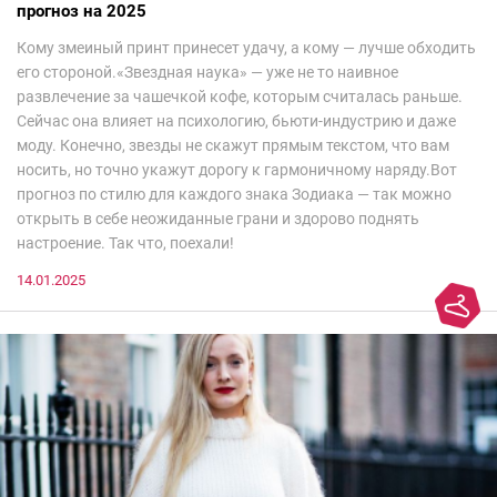
прогноз на 2025
Кому змеиный принт принесет удачу, а кому — лучше обходить
его стороной.«Звездная наука» — уже не то наивное
развлечение за чашечкой кофе, которым считалась раньше.
Сейчас она влияет на психологию, бьюти-индустрию и даже
моду. Конечно, звезды не скажут прямым текстом, что вам
носить, но точно укажут дорогу к гармоничному наряду.Вот
прогноз по стилю для каждого знака Зодиака — так можно
открыть в себе неожиданные грани и здорово поднять
настроение. Так что, поехали!
14.01.2025