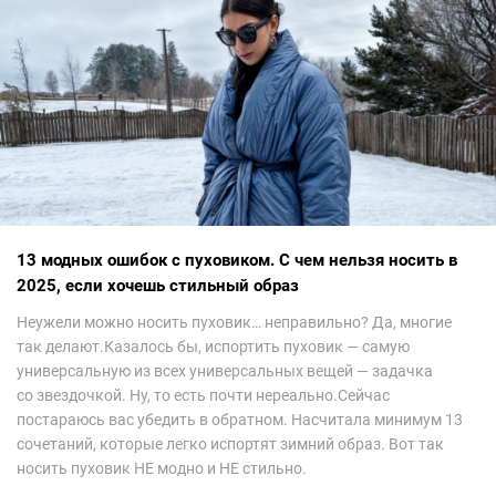
13 модных ошибок с пуховиком. С чем нельзя носить в
2025, если хочешь стильный образ
Неужели можно носить пуховик… неправильно? Да, многие
так делают.Казалось бы, испортить пуховик — самую
универсальную из всех универсальных вещей — задачка
со звездочкой. Ну, то есть почти нереально.Сейчас
постараюсь вас убедить в обратном. Насчитала минимум 13
сочетаний, которые легко испортят зимний образ. Вот так
носить пуховик НЕ модно и НЕ стильно.