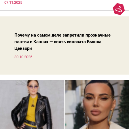
07.11.2025
добавляют ей лет.И проблема не в том, что они вышли из
моды. Вовсе нет.Проблема в том, что сама мода сделала шаг
вперед, и изменились нюансы: посадка брюк стала выше, крой
жакета — свободнее, а фактура свитера — лаконичнее.
Почему на самом деле запретили прозначные
платья в Каннах — опять виновата Бьянка
Цензори
30.10.2025