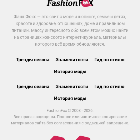
ФэшнФокс — это сайт о моде и шопинге, семье и детях,
красоте и здоровье, отношениях, доме и правильном
питании. Массу интересного обо всем этом можно найти
на страницах женского интернет-журнала, материалы
которого всё время обновляются.
Тренды сезона
Знаменитости
Гид по стилю
История моды
Тренды сезона
Знаменитости
Гид по стилю
История моды
FashionFox © 2008 - 2026.
Все права защищены. Полное или частичное копирование
материалов сайта без согласования с редакцией запрещено.