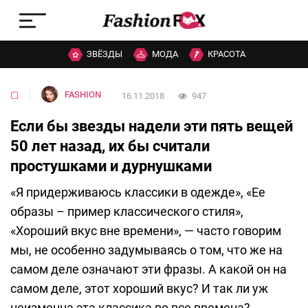
ЗВЁЗДЫ
МОДА
КРАСОТА
▢
FASHION
16.11.2018
947
Если бы звезды надели эти пять вещей
50 лет назад, их бы считали
простушками и дурнушками
«Я придерживаюсь классики в одежде», «Ее
образы – пример классического стиля»,
«Хороший вкус вне времени», — часто говорим
мы, не особенно задумываясь о том, что же на
самом деле означают эти фразы. А какой он на
самом деле, этот хороший вкус? И так ли уж
неизменна эта классика во все времена?