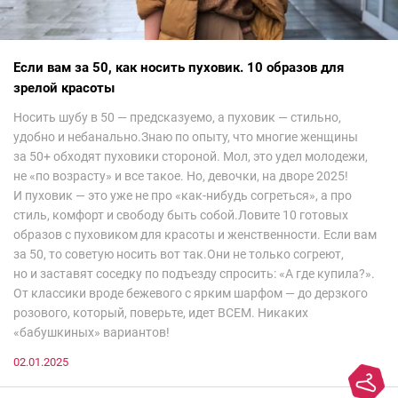
Если вам за 50, как носить пуховик. 10 образов для
зрелой красоты
Носить шубу в 50 — предсказуемо, а пуховик — стильно,
удобно и небанально.Знаю по опыту, что многие женщины
за 50+ обходят пуховики стороной. Мол, это удел молодежи,
не «по возрасту» и все такое. Но, девочки, на дворе 2025!
И пуховик — это уже не про «как-нибудь согреться», а про
стиль, комфорт и свободу быть собой.Ловите 10 готовых
образов с пуховиком для красоты и женственности. Если вам
за 50, то советую носить вот так.Они не только согреют,
но и заставят соседку по подъезду спросить: «А где купила?».
От классики вроде бежевого с ярким шарфом — до дерзкого
розового, который, поверьте, идет ВСЕМ. Никаких
«бабушкиных» вариантов!
02.01.2025