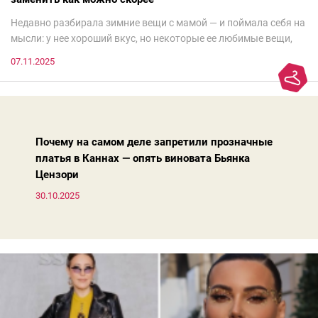
Недавно разбирала зимние вещи с мамой — и поймала себя на
мысли: у нее хороший вкус, но некоторые ее любимые вещи,
которые она считает «классикой на века», на самом деле
07.11.2025
добавляют ей лет.И проблема не в том, что они вышли из
моды. Вовсе нет.Проблема в том, что сама мода сделала шаг
вперед, и изменились нюансы: посадка брюк стала выше, крой
жакета — свободнее, а фактура свитера — лаконичнее.
Почему на самом деле запретили прозначные
платья в Каннах — опять виновата Бьянка
Цензори
30.10.2025