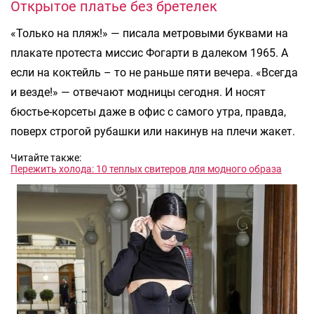
Открытое платье без бретелек
«Только на пляж!» — писала метровыми буквами на
плакате протеста миссис Фогарти в далеком 1965. А
если на коктейль – то не раньше пяти вечера. «Всегда
и везде!» — отвечают модницы сегодня. И носят
бюстье-корсеты даже в офис с самого утра, правда,
поверх строгой рубашки или накинув на плечи жакет.
Читайте также:
Пережить холода: 10 теплых свитеров для модного образа