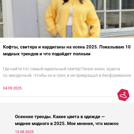
Кофты, свитера и кардиганы на осень 2025. Показываю 10
модных трендов и что подойдет полным
Где найти тот самый идеальный свитер?Знаю-знаю, задача
со звездочкой. Чтобы он и грел, и не превращал в бесформенное
нечто, и стройнил, и был в тренде… Голова кругом!Спокойно, без
04.09.2025
паники.
Осенние тренды. Какие цвета в одежде —
моднее модного в 2025. Мое мнение, что можно
носить, а что нет
15.08.2025