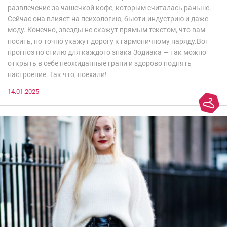
развлечение за чашечкой кофе, которым считалась раньше.
Сейчас она влияет на психологию, бьюти-индустрию и даже
моду. Конечно, звезды не скажут прямым текстом, что вам
носить, но точно укажут дорогу к гармоничному наряду.Вот
прогноз по стилю для каждого знака Зодиака — так можно
открыть в себе неожиданные грани и здорово поднять
настроение. Так что, поехали!
14.01.2025