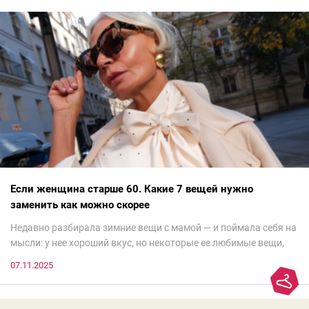
Если женщина старше 60. Какие 7 вещей нужно
заменить как можно скорее
Недавно разбирала зимние вещи с мамой — и поймала себя на
мысли: у нее хороший вкус, но некоторые ее любимые вещи,
которые она считает «классикой на века», на самом деле
07.11.2025
добавляют ей лет.И проблема не в том, что они вышли из
моды. Вовсе нет.Проблема в том, что сама мода сделала шаг
вперед, и изменились нюансы: посадка брюк стала выше, крой