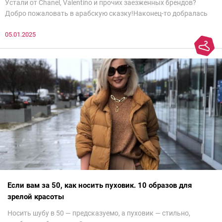
Устали от Chanel, Valentino и прочих заезженных брендов?
Добро пожаловать в арабскую сказку!Наконец-то добралась
до просмотра недели моды в Саудовской Аравии. Рассмотрела
05.01.2025
все и осталась под глубоким впечатлением. Национальный
колорит Ближнего Востока на современный манер — это
невероятно красиво.Все стереотипы, какие были у меня насчет
арабских дизайнеров, рассеялись как дым. А столько красоты
сегодня сложно увидеть на других известных неделях
мод.Самое интересное сейчас покажу ?
Если вам за 50, как носить пуховик. 10 образов для
зрелой красоты
Носить шубу в 50 — предсказуемо, а пуховик — стильно,