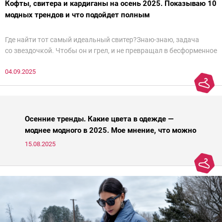
Кофты, свитера и кардиганы на осень 2025. Показываю 10
модных трендов и что подойдет полным
Где найти тот самый идеальный свитер?Знаю-знаю, задача
со звездочкой. Чтобы он и грел, и не превращал в бесформенное
нечто, и стройнил, и был в тренде… Голова кругом!Спокойно, без
04.09.2025
паники.
Осенние тренды. Какие цвета в одежде —
моднее модного в 2025. Мое мнение, что можно
носить, а что нет
15.08.2025