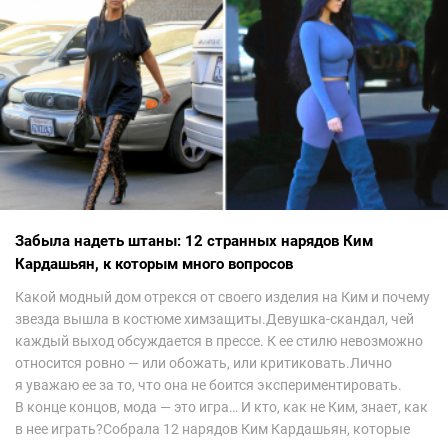
Забыла надеть штаны: 12 странных нарядов Ким
Кардашьян, к которым много вопросов
Какой модный дом отрекся от своего изделия на Ким и почему
звезда вышла в костюме химзащиты.Девушка-скандал, чей
каждый выход обсуждается в прессе. К ее стилю невозможно
относится ровно — или обожать, или критиковать.Лично
я уважаю ее за то, что она не боится экспериментировать.
В конце концов, мода — это игра… И кто, как не Ким, знает, как
в нее играть?Собрала 12 нарядов Ким Кардашьян, которые