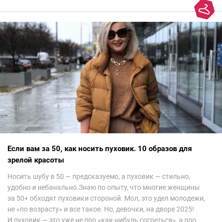
колорит Ближнего Востока на современный манер — это
невероятно красиво.Все стереотипы, какие были у меня насчет
арабских дизайнеров, рассеялись как дым. А столько красоты
сегодня сложно увидеть на других известных неделях
мод.Самое интересное сейчас покажу ?
Если вам за 50, как носить пуховик. 10 образов для
зрелой красоты
Носить шубу в 50 — предсказуемо, а пуховик — стильно,
удобно и небанально.Знаю по опыту, что многие женщины
за 50+ обходят пуховики стороной. Мол, это удел молодежи,
не «по возрасту» и все такое. Но, девочки, на дворе 2025!
И пуховик — это уже не про «как-нибудь согреться», а про