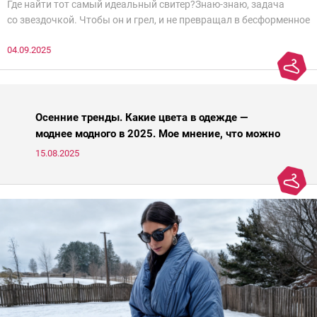
Где найти тот самый идеальный свитер?Знаю-знаю, задача
со звездочкой. Чтобы он и грел, и не превращал в бесформенное
нечто, и стройнил, и был в тренде… Голова кругом!Спокойно, без
04.09.2025
паники.
Осенние тренды. Какие цвета в одежде —
моднее модного в 2025. Мое мнение, что можно
носить, а что нет
15.08.2025