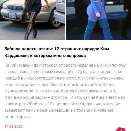
Забыла надеть штаны: 12 странных нарядов Ким
Кардашьян, к которым много вопросов
Какой модный дом отрекся от своего изделия на Ким и почему
звезда вышла в костюме химзащиты.Девушка-скандал, чей
каждый выход обсуждается в прессе. К ее стилю невозможно
относится ровно — или обожать, или критиковать.Лично
я уважаю ее за то, что она не боится экспериментировать.
В конце концов, мода — это игра… И кто, как не Ким, знает, как
в нее играть?Собрала 12 нарядов Ким Кардашьян, которые
вызывают самые разные эмоции, но только не желание
их повторить.
14.01.2025