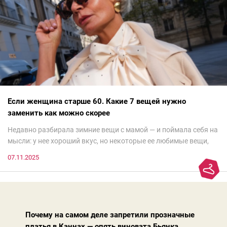
Если женщина старше 60. Какие 7 вещей нужно
заменить как можно скорее
Недавно разбирала зимние вещи с мамой — и поймала себя на
мысли: у нее хороший вкус, но некоторые ее любимые вещи,
которые она считает «классикой на века», на самом деле
07.11.2025
добавляют ей лет.И проблема не в том, что они вышли из
моды. Вовсе нет.Проблема в том, что сама мода сделала шаг
вперед, и изменились нюансы: посадка брюк стала выше, крой
жакета — свободнее, а фактура свитера — лаконичнее.
Почему на самом деле запретили прозначные
платья в Каннах — опять виновата Бьянка