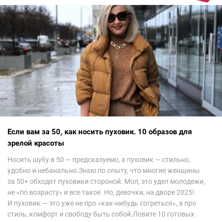
невероятно красиво.Все стереотипы, какие были у меня насчет
арабских дизайнеров, рассеялись как дым. А столько красоты
сегодня сложно увидеть на других известных неделях
мод.Самое интересное сейчас покажу ?
Если вам за 50, как носить пуховик. 10 образов для
зрелой красоты
Носить шубу в 50 — предсказуемо, а пуховик — стильно,
удобно и небанально.Знаю по опыту, что многие женщины
за 50+ обходят пуховики стороной. Мол, это удел молодежи,
не «по возрасту» и все такое. Но, девочки, на дворе 2025!
И пуховик — это уже не про «как-нибудь согреться», а про
стиль, комфорт и свободу быть собой.Ловите 10 готовых