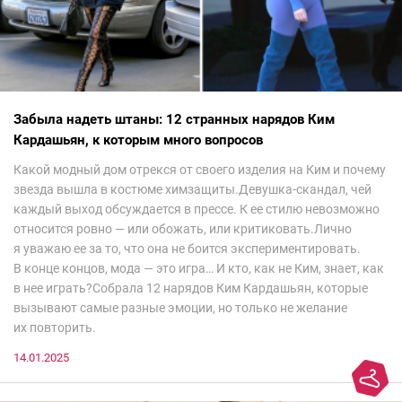
Забыла надеть штаны: 12 странных нарядов Ким
Кардашьян, к которым много вопросов
Какой модный дом отрекся от своего изделия на Ким и почему
звезда вышла в костюме химзащиты.Девушка-скандал, чей
каждый выход обсуждается в прессе. К ее стилю невозможно
относится ровно — или обожать, или критиковать.Лично
я уважаю ее за то, что она не боится экспериментировать.
В конце концов, мода — это игра… И кто, как не Ким, знает, как
в нее играть?Собрала 12 нарядов Ким Кардашьян, которые
вызывают самые разные эмоции, но только не желание
их повторить.
14.01.2025