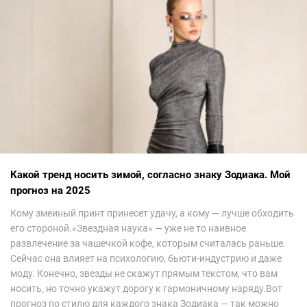
Какой тренд носить зимой, согласно знаку Зодиака. Мой
прогноз на 2025
Кому змеиный принт принесет удачу, а кому — лучше обходить
его стороной.«Звездная наука» — уже не то наивное
развлечение за чашечкой кофе, которым считалась раньше.
Сейчас она влияет на психологию, бьюти-индустрию и даже
моду. Конечно, звезды не скажут прямым текстом, что вам
носить, но точно укажут дорогу к гармоничному наряду.Вот
прогноз по стилю для каждого знака Зодиака — так можно