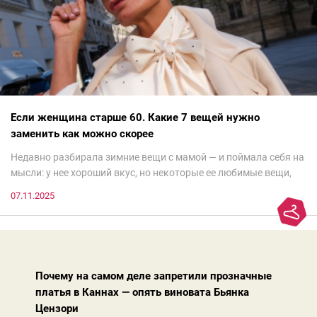
Если женщина старше 60. Какие 7 вещей нужно
заменить как можно скорее
Недавно разбирала зимние вещи с мамой — и поймала себя на
мысли: у нее хороший вкус, но некоторые ее любимые вещи,
которые она считает «классикой на века», на самом деле
07.11.2025
добавляют ей лет.И проблема не в том, что они вышли из
моды. Вовсе нет.Проблема в том, что сама мода сделала шаг
вперед, и изменились нюансы: посадка брюк стала выше, крой
жакета — свободнее, а фактура свитера — лаконичнее.
Почему на самом деле запретили прозначные
платья в Каннах — опять виновата Бьянка
Цензори