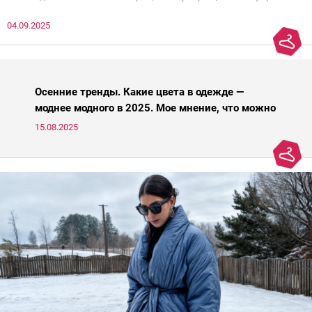
нечто, и стройнил, и был в тренде… Голова кругом!Спокойно, без
04.09.2025
паники.
Осенние тренды. Какие цвета в одежде —
моднее модного в 2025. Мое мнение, что можно
носить, а что нет
15.08.2025