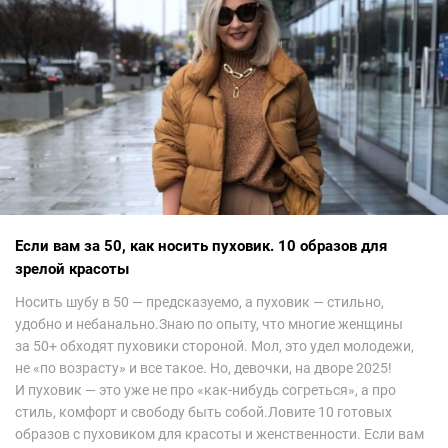
арабских дизайнеров, рассеялись как дым. А столько красоты
сегодня сложно увидеть на других известных неделях
мод.Самое интересное сейчас покажу ?
Если вам за 50, как носить пуховик. 10 образов для
зрелой красоты
Носить шубу в 50 — предсказуемо, а пуховик — стильно,
удобно и небанально.Знаю по опыту, что многие женщины
за 50+ обходят пуховики стороной. Мол, это удел молодежи,
не «по возрасту» и все такое. Но, девочки, на дворе 2025!
И пуховик — это уже не про «как-нибудь согреться», а про
стиль, комфорт и свободу быть собой.Ловите 10 готовых
образов с пуховиком для красоты и женственности. Если вам