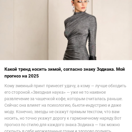
Какой тренд носить зимой, согласно знаку Зодиака. Мой
прогноз на 2025
Кому змеиный принт принесет удачу, а кому — лучше обходить
его стороной.«Звездная наука» — уже не то наивное
развлечение за чашечкой кофе, которым считалась раньше.
Сейчас она влияет на психологию, бьюти-индустрию и даже
моду. Конечно, звезды не скажут прямым текстом, что вам
носить, но точно укажут дорогу к гармоничному наряду.Вот
прогноз по стилю для каждого знака Зодиака — так можно
открыть в себе неожиданные грани и здорово поднять