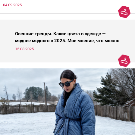
04.09.2025
паники.
Осенние тренды. Какие цвета в одежде —
моднее модного в 2025. Мое мнение, что можно
носить, а что нет
15.08.2025