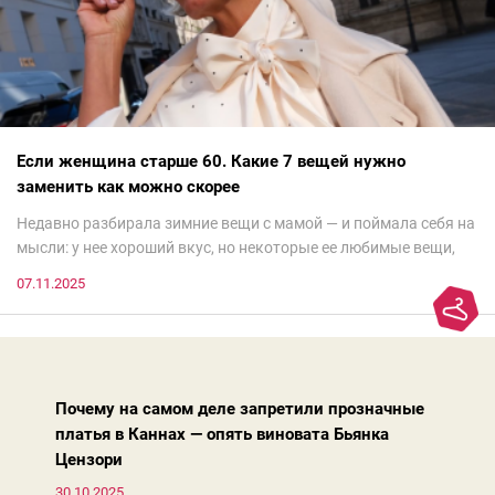
Если женщина старше 60. Какие 7 вещей нужно
заменить как можно скорее
Недавно разбирала зимние вещи с мамой — и поймала себя на
мысли: у нее хороший вкус, но некоторые ее любимые вещи,
которые она считает «классикой на века», на самом деле
07.11.2025
добавляют ей лет.И проблема не в том, что они вышли из
моды. Вовсе нет.Проблема в том, что сама мода сделала шаг
вперед, и изменились нюансы: посадка брюк стала выше, крой
жакета — свободнее, а фактура свитера — лаконичнее.
Почему на самом деле запретили прозначные
платья в Каннах — опять виновата Бьянка
Цензори
30.10.2025