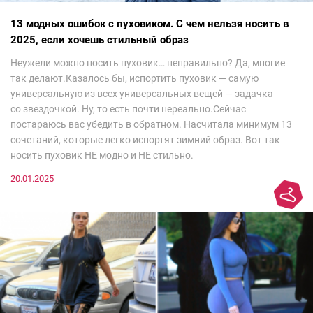
13 модных ошибок с пуховиком. С чем нельзя носить в
2025, если хочешь стильный образ
Неужели можно носить пуховик… неправильно? Да, многие
так делают.Казалось бы, испортить пуховик — самую
универсальную из всех универсальных вещей — задачка
со звездочкой. Ну, то есть почти нереально.Сейчас
постараюсь вас убедить в обратном. Насчитала минимум 13
сочетаний, которые легко испортят зимний образ. Вот так
носить пуховик НЕ модно и НЕ стильно.
20.01.2025