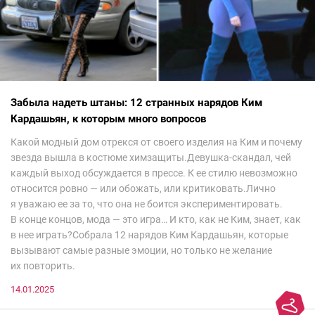
Забыла надеть штаны: 12 странных нарядов Ким
Кардашьян, к которым много вопросов
Какой модный дом отрекся от своего изделия на Ким и почему
звезда вышла в костюме химзащиты.Девушка-скандал, чей
каждый выход обсуждается в прессе. К ее стилю невозможно
относится ровно — или обожать, или критиковать.Лично
я уважаю ее за то, что она не боится экспериментировать.
В конце концов, мода — это игра… И кто, как не Ким, знает, как
в нее играть?Собрала 12 нарядов Ким Кардашьян, которые
вызывают самые разные эмоции, но только не желание
их повторить.
14.01.2025