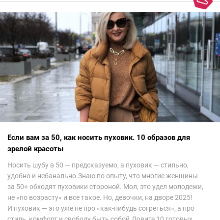
невероятно красиво.Все стереотипы, какие были у меня насчет
арабских дизайнеров, рассеялись как дым. А столько красоты
сегодня сложно увидеть на других известных неделях
мод.Самое интересное сейчас покажу ?
Если вам за 50, как носить пуховик. 10 образов для
зрелой красоты
Носить шубу в 50 — предсказуемо, а пуховик — стильно,
удобно и небанально.Знаю по опыту, что многие женщины
за 50+ обходят пуховики стороной. Мол, это удел молодежи,
не «по возрасту» и все такое. Но, девочки, на дворе 2025!
И пуховик — это уже не про «как-нибудь согреться», а про
стиль, комфорт и свободу быть собой.Ловите 10 готовых