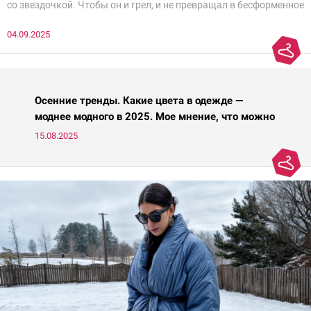
со звездочкой. Чтобы он и грел, и не превращал в бесформенное
нечто, и стройнил, и был в тренде… Голова кругом!Спокойно, без
04.09.2025
паники.
Осенние тренды. Какие цвета в одежде —
моднее модного в 2025. Мое мнение, что можно
носить, а что нет
15.08.2025