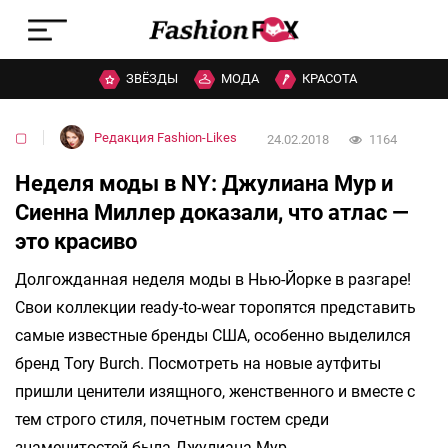
ЗВЁЗДЫ
МОДА
КРАСОТА
▢
Редакция Fashion-Likes
24.02.2018
1164
Неделя моды в NY: Джулиана Мур и
Сиенна Миллер доказали, что атлас —
это красиво
Долгожданная неделя моды в Нью-Йорке в разгаре!
Свои коллекции ready-to-wear торопятся представить
самые известные бренды США, особенно выделился
бренд Tory Burch. Посмотреть на новые аутфиты
пришли ценители изящного, женственного и вместе с
тем строго стиля, почетным гостем среди
знаменитостей была Джулиана Мур.