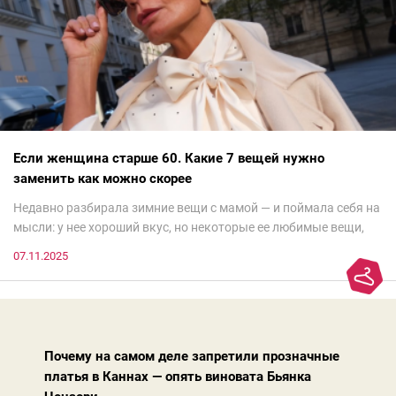
Если женщина старше 60. Какие 7 вещей нужно
заменить как можно скорее
Недавно разбирала зимние вещи с мамой — и поймала себя на
мысли: у нее хороший вкус, но некоторые ее любимые вещи,
которые она считает «классикой на века», на самом деле
07.11.2025
добавляют ей лет.И проблема не в том, что они вышли из
моды. Вовсе нет.Проблема в том, что сама мода сделала шаг
вперед, и изменились нюансы: посадка брюк стала выше, крой
жакета — свободнее, а фактура свитера — лаконичнее.
Почему на самом деле запретили прозначные
платья в Каннах — опять виновата Бьянка