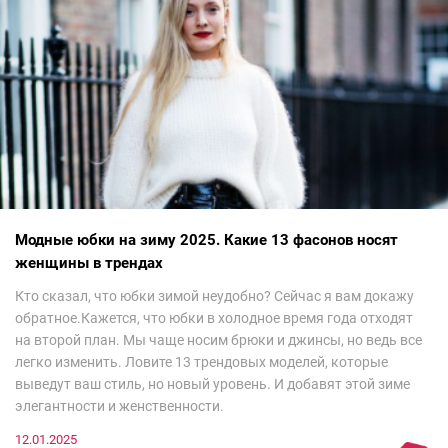
Модные юбки на зиму 2025. Какие 13 фасонов носят
женщины в трендах
Кто сказал, что юбки зимой неудобно? Сейчас я вам докажу
обратное.Кажется, что юбки в холодное время года отходят
на второй план. Мы чаще носим брюки и джинсы, но ведь все
легко изменить. Ловите 13 трендовых моделей, которые
выведут ваш стиль, но новый уровень. И добавят этой зиме
элегантности и женственности.
12.01.2025