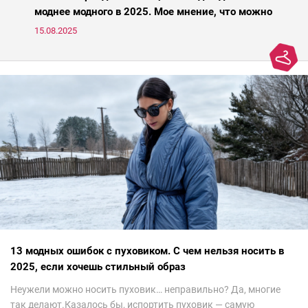
моднее модного в 2025. Мое мнение, что можно
носить, а что нет
15.08.2025
13 модных ошибок с пуховиком. С чем нельзя носить в
2025, если хочешь стильный образ
Неужели можно носить пуховик… неправильно? Да, многие
так делают.Казалось бы, испортить пуховик — самую