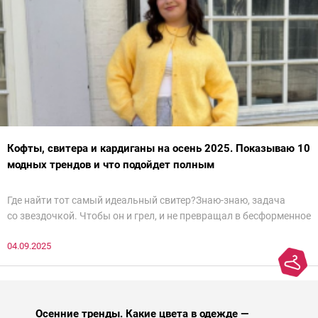
Кофты, свитера и кардиганы на осень 2025. Показываю 10
модных трендов и что подойдет полным
Где найти тот самый идеальный свитер?Знаю-знаю, задача
со звездочкой. Чтобы он и грел, и не превращал в бесформенное
нечто, и стройнил, и был в тренде… Голова кругом!Спокойно, без
04.09.2025
паники.
Осенние тренды. Какие цвета в одежде —