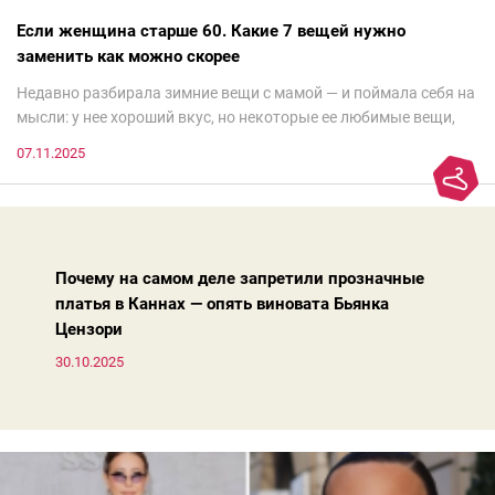
Если женщина старше 60. Какие 7 вещей нужно
заменить как можно скорее
Недавно разбирала зимние вещи с мамой — и поймала себя на
мысли: у нее хороший вкус, но некоторые ее любимые вещи,
которые она считает «классикой на века», на самом деле
07.11.2025
добавляют ей лет.И проблема не в том, что они вышли из
моды. Вовсе нет.Проблема в том, что сама мода сделала шаг
вперед, и изменились нюансы: посадка брюк стала выше, крой
жакета — свободнее, а фактура свитера — лаконичнее.
Почему на самом деле запретили прозначные
платья в Каннах — опять виновата Бьянка
Цензори
30.10.2025