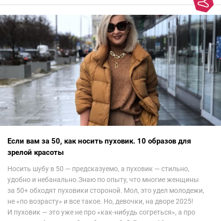
колорит Ближнего Востока на современный манер — это
невероятно красиво.Все стереотипы, какие были у меня насчет
арабских дизайнеров, рассеялись как дым. А столько красоты
сегодня сложно увидеть на других известных неделях
мод.Самое интересное сейчас покажу ?
Если вам за 50, как носить пуховик. 10 образов для
зрелой красоты
Носить шубу в 50 — предсказуемо, а пуховик — стильно,
удобно и небанально.Знаю по опыту, что многие женщины
за 50+ обходят пуховики стороной. Мол, это удел молодежи,
не «по возрасту» и все такое. Но, девочки, на дворе 2025!
И пуховик — это уже не про «как-нибудь согреться», а про