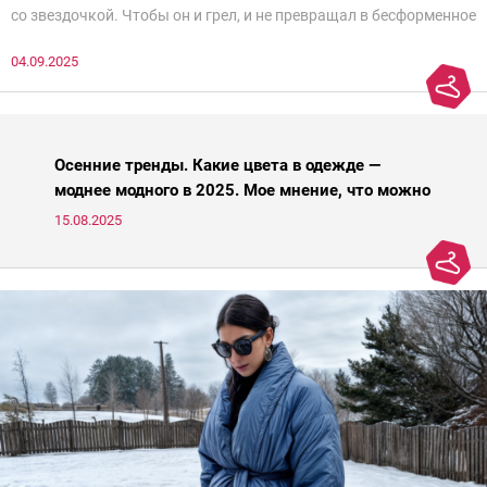
со звездочкой. Чтобы он и грел, и не превращал в бесформенное
нечто, и стройнил, и был в тренде… Голова кругом!Спокойно, без
04.09.2025
паники.
Осенние тренды. Какие цвета в одежде —
моднее модного в 2025. Мое мнение, что можно
носить, а что нет
15.08.2025