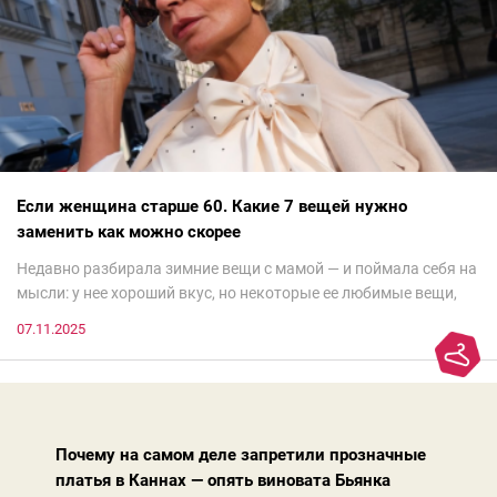
Если женщина старше 60. Какие 7 вещей нужно
заменить как можно скорее
Недавно разбирала зимние вещи с мамой — и поймала себя на
мысли: у нее хороший вкус, но некоторые ее любимые вещи,
которые она считает «классикой на века», на самом деле
07.11.2025
добавляют ей лет.И проблема не в том, что они вышли из
моды. Вовсе нет.Проблема в том, что сама мода сделала шаг
вперед, и изменились нюансы: посадка брюк стала выше, крой
жакета — свободнее, а фактура свитера — лаконичнее.
Почему на самом деле запретили прозначные
платья в Каннах — опять виновата Бьянка