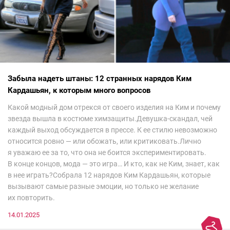
Забыла надеть штаны: 12 странных нарядов Ким
Кардашьян, к которым много вопросов
Какой модный дом отрекся от своего изделия на Ким и почему
звезда вышла в костюме химзащиты.Девушка-скандал, чей
каждый выход обсуждается в прессе. К ее стилю невозможно
относится ровно — или обожать, или критиковать.Лично
я уважаю ее за то, что она не боится экспериментировать.
В конце концов, мода — это игра… И кто, как не Ким, знает, как
в нее играть?Собрала 12 нарядов Ким Кардашьян, которые
вызывают самые разные эмоции, но только не желание
их повторить.
14.01.2025