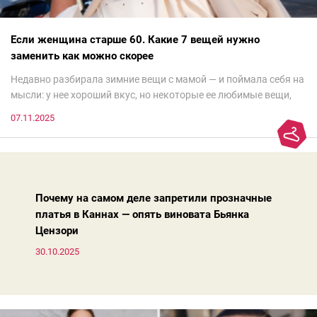
Если женщина старше 60. Какие 7 вещей нужно
заменить как можно скорее
Недавно разбирала зимние вещи с мамой — и поймала себя на
мысли: у нее хороший вкус, но некоторые ее любимые вещи,
которые она считает «классикой на века», на самом деле
07.11.2025
добавляют ей лет.И проблема не в том, что они вышли из
моды. Вовсе нет.Проблема в том, что сама мода сделала шаг
вперед, и изменились нюансы: посадка брюк стала выше, крой
жакета — свободнее, а фактура свитера — лаконичнее.
Почему на самом деле запретили прозначные
платья в Каннах — опять виновата Бьянка
Цензори
30.10.2025