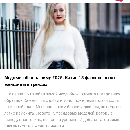
Модные юбки на зиму 2025. Какие 13 фасонов носят
женщины в трендах
Кто сказал, что юбки зимой неудобно? Сейчас я вам докажу
обратное.Кажется, что юбки в холодное время года отходят
на второй план. Мы чаще носим брюки и джинсы, но ведь все
легко изменить. Ловите 13 трендовых моделей, которые
выведут ваш стиль, но новый уровень. И добавят этой зиме
элегантности и женственности.