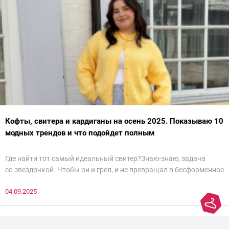
Кофты, свитера и кардиганы на осень 2025. Показываю 10
модных трендов и что подойдет полным
Где найти тот самый идеальный свитер?Знаю-знаю, задача
со звездочкой. Чтобы он и грел, и не превращал в бесформенное
нечто, и стройнил, и был в тренде… Голова кругом!Спокойно, без
04.09.2025
паники.