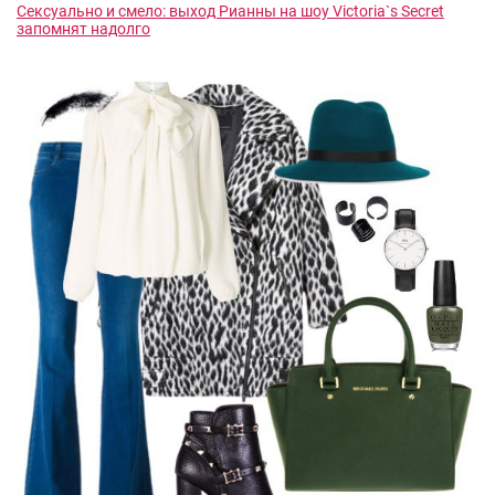
Сексуально и смело: выход Рианны на шоу Victoria`s Secret
запомнят надолго