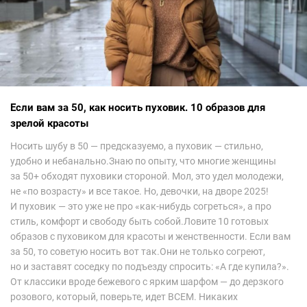
Если вам за 50, как носить пуховик. 10 образов для
зрелой красоты
Носить шубу в 50 — предсказуемо, а пуховик — стильно,
удобно и небанально.Знаю по опыту, что многие женщины
за 50+ обходят пуховики стороной. Мол, это удел молодежи,
не «по возрасту» и все такое. Но, девочки, на дворе 2025!
И пуховик — это уже не про «как-нибудь согреться», а про
стиль, комфорт и свободу быть собой.Ловите 10 готовых
образов с пуховиком для красоты и женственности. Если вам
за 50, то советую носить вот так.Они не только согреют,
но и заставят соседку по подъезду спросить: «А где купила?».
От классики вроде бежевого с ярким шарфом — до дерзкого
розового, который, поверьте, идет ВСЕМ. Никаких