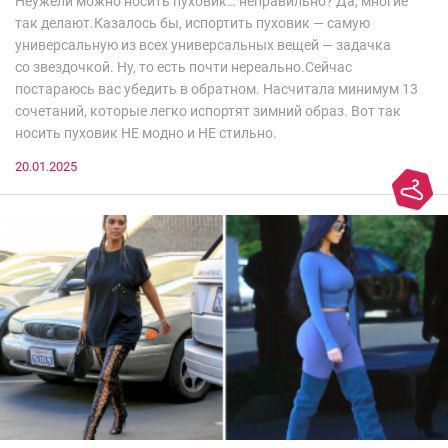
Неужели можно носить пуховик… неправильно? Да, многие
так делают.Казалось бы, испортить пуховик — самую
универсальную из всех универсальных вещей — задачка
со звездочкой. Ну, то есть почти нереально.Сейчас
постараюсь вас убедить в обратном. Насчитала минимум 13
сочетаний, которые легко испортят зимний образ. Вот так
носить пуховик НЕ модно и НЕ стильно.
20.01.2025