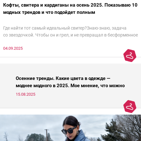
Кофты, свитера и кардиганы на осень 2025. Показываю 10
модных трендов и что подойдет полным
Где найти тот самый идеальный свитер?Знаю-знаю, задача
со звездочкой. Чтобы он и грел, и не превращал в бесформенное
нечто, и стройнил, и был в тренде… Голова кругом!Спокойно, без
04.09.2025
паники.
Осенние тренды. Какие цвета в одежде —
моднее модного в 2025. Мое мнение, что можно
носить, а что нет
15.08.2025