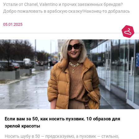
Устали от Chanel, Valentino и прочих заезженных брендов?
Добро пожаловать в арабскую сказку!Наконец-то добралась
до просмотра недели моды в Саудовской Аравии. Рассмотрела
05.01.2025
все и осталась под глубоким впечатлением. Национальный
колорит Ближнего Востока на современный манер — это
невероятно красиво.Все стереотипы, какие были у меня насчет
арабских дизайнеров, рассеялись как дым. А столько красоты
сегодня сложно увидеть на других известных неделях
мод.Самое интересное сейчас покажу ?
Если вам за 50, как носить пуховик. 10 образов для
зрелой красоты
Носить шубу в 50 — предсказуемо, а пуховик — стильно,