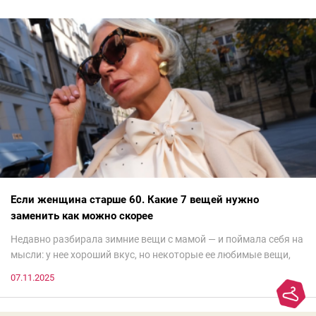
Если женщина старше 60. Какие 7 вещей нужно
заменить как можно скорее
Недавно разбирала зимние вещи с мамой — и поймала себя на
мысли: у нее хороший вкус, но некоторые ее любимые вещи,
которые она считает «классикой на века», на самом деле
07.11.2025
добавляют ей лет.И проблема не в том, что они вышли из
моды. Вовсе нет.Проблема в том, что сама мода сделала шаг