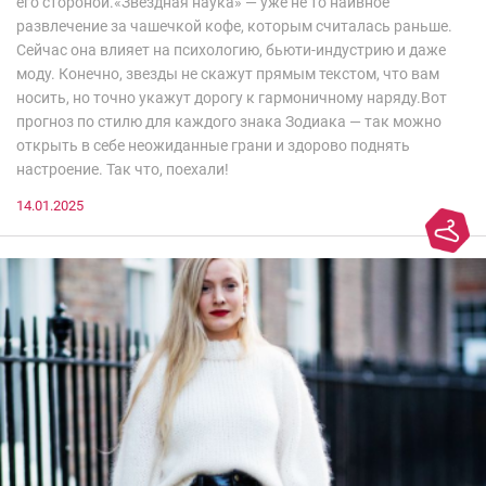
его стороной.«Звездная наука» — уже не то наивное
развлечение за чашечкой кофе, которым считалась раньше.
Сейчас она влияет на психологию, бьюти-индустрию и даже
моду. Конечно, звезды не скажут прямым текстом, что вам
носить, но точно укажут дорогу к гармоничному наряду.Вот
прогноз по стилю для каждого знака Зодиака — так можно
открыть в себе неожиданные грани и здорово поднять
настроение. Так что, поехали!
14.01.2025