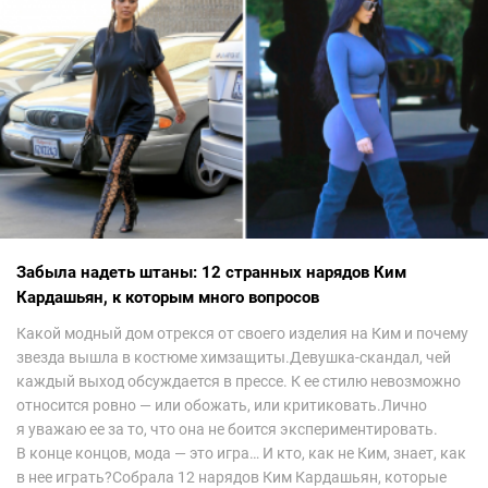
Забыла надеть штаны: 12 странных нарядов Ким
Кардашьян, к которым много вопросов
Какой модный дом отрекся от своего изделия на Ким и почему
звезда вышла в костюме химзащиты.Девушка-скандал, чей
каждый выход обсуждается в прессе. К ее стилю невозможно
относится ровно — или обожать, или критиковать.Лично
я уважаю ее за то, что она не боится экспериментировать.
В конце концов, мода — это игра… И кто, как не Ким, знает, как
в нее играть?Собрала 12 нарядов Ким Кардашьян, которые