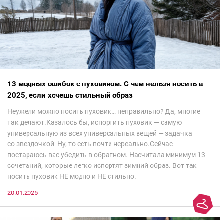
13 модных ошибок с пуховиком. С чем нельзя носить в
2025, если хочешь стильный образ
Неужели можно носить пуховик… неправильно? Да, многие
так делают.Казалось бы, испортить пуховик — самую
универсальную из всех универсальных вещей — задачка
со звездочкой. Ну, то есть почти нереально.Сейчас
постараюсь вас убедить в обратном. Насчитала минимум 13
сочетаний, которые легко испортят зимний образ. Вот так
носить пуховик НЕ модно и НЕ стильно.
20.01.2025