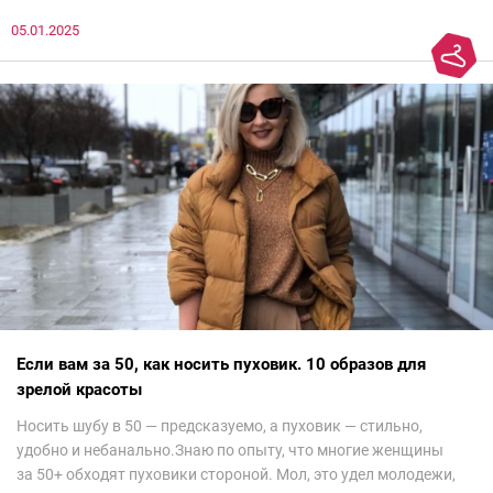
до просмотра недели моды в Саудовской Аравии. Рассмотрела
05.01.2025
все и осталась под глубоким впечатлением. Национальный
колорит Ближнего Востока на современный манер — это
невероятно красиво.Все стереотипы, какие были у меня насчет
арабских дизайнеров, рассеялись как дым. А столько красоты
сегодня сложно увидеть на других известных неделях
мод.Самое интересное сейчас покажу ?
Если вам за 50, как носить пуховик. 10 образов для
зрелой красоты
Носить шубу в 50 — предсказуемо, а пуховик — стильно,
удобно и небанально.Знаю по опыту, что многие женщины
за 50+ обходят пуховики стороной. Мол, это удел молодежи,