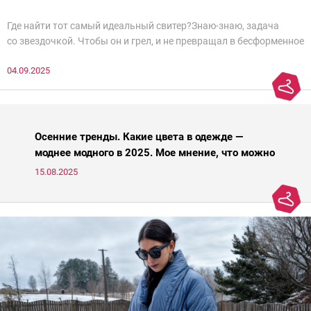
Где найти тот самый идеальный свитер?Знаю-знаю, задача
со звездочкой. Чтобы он и грел, и не превращал в бесформенное
нечто, и стройнил, и был в тренде… Голова кругом!Спокойно, без
04.09.2025
паники.
Осенние тренды. Какие цвета в одежде —
моднее модного в 2025. Мое мнение, что можно
носить, а что нет
15.08.2025