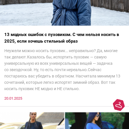
13 модных ошибок с пуховиком. С чем нельзя носить в
2025, если хочешь стильный образ
Неужели можно носить пуховик… неправильно? Да, многие
так делают.Казалось бы, испортить пуховик — самую
универсальную из всех универсальных вещей — задачка
со звездочкой. Ну, то есть почти нереально.Сейчас
постараюсь вас убедить в обратном. Насчитала минимум 13
сочетаний, которые легко испортят зимний образ. Вот так
носить пуховик НЕ модно и НЕ стильно.
20.01.2025