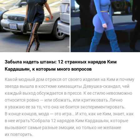
Забыла надеть штаны: 12 странных нарядов Ким
Кардашьян, к которым много вопросов
Какой модный дом отрекся от своего изделия на Ким и почему
звезда вышла в костюме химзащиты.Девушка-скандал, чей
каждый выход обсуждается в прессе. К ее стилю невозможно
относится ровно — или обожать, или критиковать.Лично
я уважаю ее за то, что она не боится экспериментировать.
В конце концов, мода — это игра… И кто, как не Ким, знает, как
в нее играть?Собрала 12 нарядов Ким Кардашьян, которые
вызывают самые разные эмоции, но только не желание
их повторить.