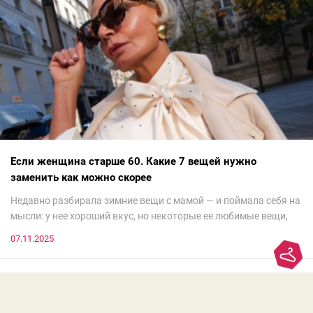
Если женщина старше 60. Какие 7 вещей нужно
заменить как можно скорее
Недавно разбирала зимние вещи с мамой — и поймала себя на
мысли: у нее хороший вкус, но некоторые ее любимые вещи,
которые она считает «классикой на века», на самом деле
07.11.2025
добавляют ей лет.И проблема не в том, что они вышли из
моды. Вовсе нет.Проблема в том, что сама мода сделала шаг
вперед, и изменились нюансы: посадка брюк стала выше, крой
жакета — свободнее, а фактура свитера — лаконичнее.