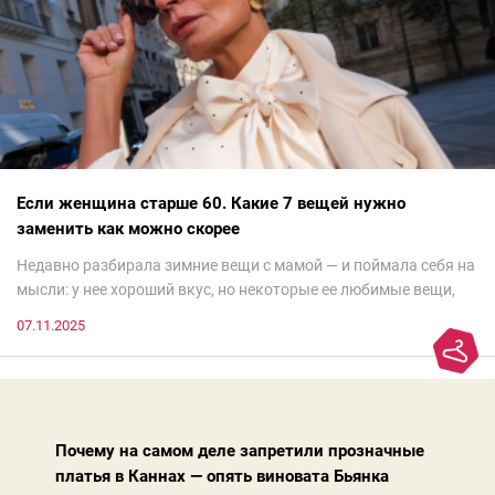
Если женщина старше 60. Какие 7 вещей нужно
заменить как можно скорее
Недавно разбирала зимние вещи с мамой — и поймала себя на
мысли: у нее хороший вкус, но некоторые ее любимые вещи,
которые она считает «классикой на века», на самом деле
07.11.2025
добавляют ей лет.И проблема не в том, что они вышли из
моды. Вовсе нет.Проблема в том, что сама мода сделала шаг
вперед, и изменились нюансы: посадка брюк стала выше, крой
жакета — свободнее, а фактура свитера — лаконичнее.
Почему на самом деле запретили прозначные
платья в Каннах — опять виновата Бьянка