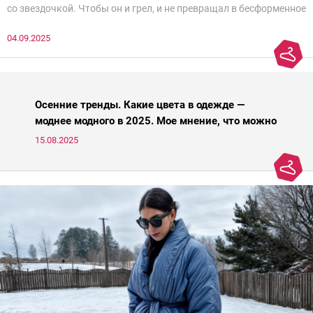
со звездочкой. Чтобы он и грел, и не превращал в бесформенное
нечто, и стройнил, и был в тренде… Голова кругом!Спокойно, без
04.09.2025
паники.
Осенние тренды. Какие цвета в одежде —
моднее модного в 2025. Мое мнение, что можно
носить, а что нет
15.08.2025