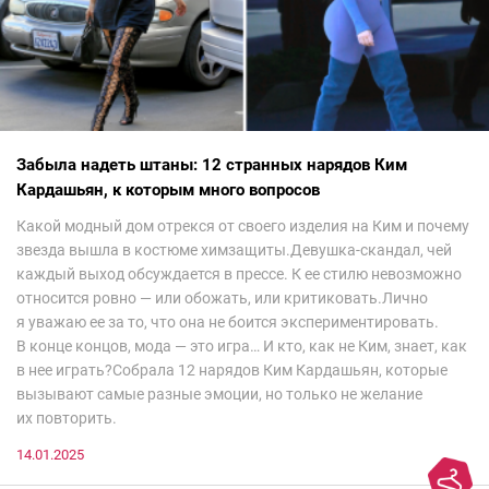
Забыла надеть штаны: 12 странных нарядов Ким
Кардашьян, к которым много вопросов
Какой модный дом отрекся от своего изделия на Ким и почему
звезда вышла в костюме химзащиты.Девушка-скандал, чей
каждый выход обсуждается в прессе. К ее стилю невозможно
относится ровно — или обожать, или критиковать.Лично
я уважаю ее за то, что она не боится экспериментировать.
В конце концов, мода — это игра… И кто, как не Ким, знает, как
в нее играть?Собрала 12 нарядов Ким Кардашьян, которые
вызывают самые разные эмоции, но только не желание
их повторить.
14.01.2025