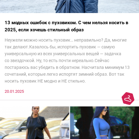
13 модных ошибок с пуховиком. С чем нельзя носить в
2025, если хочешь стильный образ
Неужели можно носить пуховик… неправильно? Да, многие
так делают.Казалось бы, испортить пуховик — самую
универсальную из всех универсальных вещей — задачка
со звездочкой. Ну, то есть почти нереально.Сейчас
постараюсь вас убедить в обратном. Насчитала минимум 13
сочетаний, которые легко испортят зимний образ. Вот так
носить пуховик НЕ модно и НЕ стильно.
20.01.2025