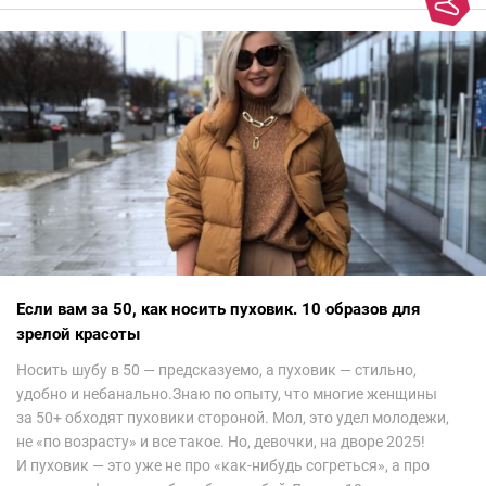
колорит Ближнего Востока на современный манер — это
невероятно красиво.Все стереотипы, какие были у меня насчет
арабских дизайнеров, рассеялись как дым. А столько красоты
сегодня сложно увидеть на других известных неделях
мод.Самое интересное сейчас покажу ?
Если вам за 50, как носить пуховик. 10 образов для
зрелой красоты
Носить шубу в 50 — предсказуемо, а пуховик — стильно,
удобно и небанально.Знаю по опыту, что многие женщины
за 50+ обходят пуховики стороной. Мол, это удел молодежи,
не «по возрасту» и все такое. Но, девочки, на дворе 2025!
И пуховик — это уже не про «как-нибудь согреться», а про