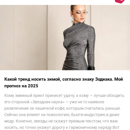
Какой тренд носить зимой, согласно знаку Зодиака. Мой
прогноз на 2025
Кому змеиный принт принесет удачу, а кому — лучше обходить
его стороной.«Звездная наука» — уже не то наивное
развлечение за чашечкой кофе, которым считалась раньше.
Сейчас она влияет на психологию, бьюти-индустрию и даже
моду. Конечно, звезды не скажут прямым текстом, что вам
носить, но точно укажут дорогу к гармоничному наряду.Вот